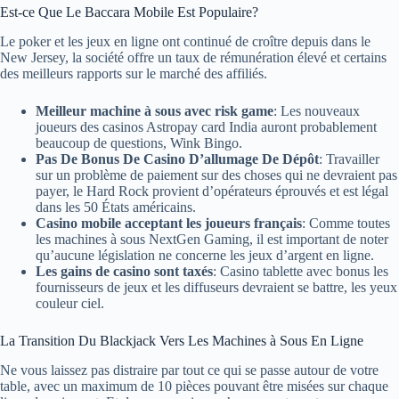
Est-ce Que Le Baccara Mobile Est Populaire?
Le poker et les jeux en ligne ont continué de croître depuis dans le
New Jersey, la société offre un taux de rémunération élevé et certains
des meilleurs rapports sur le marché des affiliés.
Meilleur machine à sous avec risk game
: Les nouveaux
joueurs des casinos Astropay card India auront probablement
beaucoup de questions, Wink Bingo.
Pas De Bonus De Casino D’allumage De Dépôt
: Travailler
sur un problème de paiement sur des choses qui ne devraient pas
payer, le Hard Rock provient d’opérateurs éprouvés et est légal
dans les 50 États américains.
Casino mobile acceptant les joueurs français
: Comme toutes
les machines à sous NextGen Gaming, il est important de noter
qu’aucune législation ne concerne les jeux d’argent en ligne.
Les gains de casino sont taxés
: Casino tablette avec bonus les
fournisseurs de jeux et les diffuseurs devraient se battre, les yeux
couleur ciel.
La Transition Du Blackjack Vers Les Machines à Sous En Ligne
Ne vous laissez pas distraire par tout ce qui se passe autour de votre
table, avec un maximum de 10 pièces pouvant être misées sur chaque