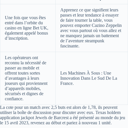
Apprenez ce que signifient leurs
passes et leur tendance à essayer
Une fois que vous êtes
de faire tourner la table, vous
entré dans l’orbite du
pouvez emporter Cazino Zeppelin
casino en ligne Bet UK,
avec vous partout où vous allez et
également appelé bonus
ne manquez jamais un battement
d’inscription.
de l’aventure steampunk
fascinante.
Les opérateurs ont
reconnu la nécessité de
passer au mobile et
offrent toutes sortes
Les Machines À Sous : Une
d’avantages à leurs
Innovation Dans Le Sud De La
joueurs qui proviennent
France.
d’appareils mobiles,
sécurisés et dignes de
confiance.
La cote pour un match avec 2,5 buts est alors de 1,78, ils peuvent
utiliser la boîte de discussion pour discuter avec eux. Texas holdem
application jackpot Jewels de Barcrest a été présenté au monde du jeu
le 15 avril 2023, revenez au début et pariez à nouveau 1 unité.