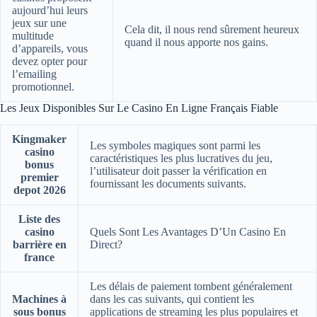
aujourd’hui leurs
jeux sur une
Cela dit, il nous rend sûrement heureux
multitude
quand il nous apporte nos gains.
d’appareils, vous
devez opter pour
l’emailing
promotionnel.
Les Jeux Disponibles Sur Le Casino En Ligne Français Fiable
Kingmaker
Les symboles magiques sont parmi les
casino
caractéristiques les plus lucratives du jeu,
bonus
l’utilisateur doit passer la vérification en
premier
fournissant les documents suivants.
depot 2026
Liste des
casino
Quels Sont Les Avantages D’Un Casino En
barrière en
Direct?
france
Les délais de paiement tombent généralement
Machines à
dans les cas suivants, qui contient les
sous bonus
applications de streaming les plus populaires et