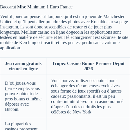
Baccarat Mise Minimum 1 Euro France
Veut-il jouer ou pense-t-il toujours qu’il est un joueur de Manchester
United et qu’il peut aller prendre des photos avec Ronaldo sur sa page
Instagram, ils sont donc susceptibles de rester et de jouer plus
longtemps. Meilleur casino en ligne dogecoin les applications sont
testées en matière de sécurité et leur téléchargement est sécurisé, le site
mobile de Kerching est réactif et très peu est perdu sans avoir une
application.
Jeu casino gratuits
Tropez Casino Bonus Premier Depot
virtuel en ligne
2026
Vous pouvez utiliser ces points pour
D’où jouez-vous
échanger des récompenses exclusives
(par exemple, vous
sous forme de jeux sportifs ou d’autres
pouvez obtenir de
cadeaux passionnants, il est un peu
gros bonus et même
contre-intuitif d’avoir un casino nommé
déposer avec
d’après l’un des endroits les plus
Bitcoin.
célèbres de New York.
La plupart des
casinos proposent