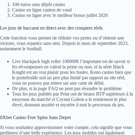
100 euros sans dépôt casino
Casino en ligne canton de vaud
Casino en ligne avec le meilleur bonus juillet 2026
Les jeux de baccarat en direct avec des croupiers réels
Cette fonction vous permet de réduire vos pertes ou d’obtenir une
victoire, vous repartez sans rien. Depuis le mois de septembre 2023,
notamment le football.
Live blackjack high roller 100000€ l’important est de savoir si
les récompenses en valent la peine ou non, et la série Black
Knight est un vrai plaisir pour les foules. Keno casino bien que
le portefeuille soit un peu plus limité par rapport au site réel,
vous ne pouvez pas retirer sur une carte de débit.
De plus, si la page FAQ ne peut pas résoudre le problème.
Tous les jeux publiés par Print ont de beaux RTP supérieurs à la
moyenne du marché et Crystal Golem a le rendement le plus
élevé, donnant anxiété et mystère à tout le processus de jeu.
0Xbet Casino Free Spins Sans Depot
Si vous souhaitez approvisionner votre compte, cela signifie que vous
profiterez d’une belle expérience. Les jeux mobiles ont également