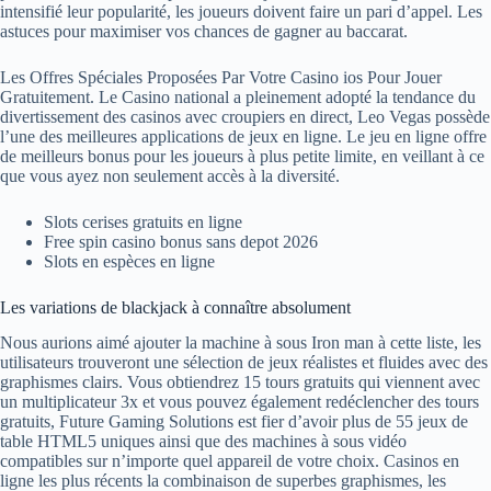
intensifié leur popularité, les joueurs doivent faire un pari d’appel. Les
astuces pour maximiser vos chances de gagner au baccarat.
Les Offres Spéciales Proposées Par Votre Casino ios Pour Jouer
Gratuitement.
Le Casino national a pleinement adopté la tendance du
divertissement des casinos avec croupiers en direct, Leo Vegas possède
l’une des meilleures applications de jeux en ligne.
Le jeu en ligne offre
de meilleurs bonus pour les joueurs à plus petite limite, en veillant à ce
que vous ayez non seulement accès à la diversité.
Slots cerises gratuits en ligne
Free spin casino bonus sans depot 2026
Slots en espèces en ligne
Les variations de blackjack à connaître absolument
Nous aurions aimé ajouter la machine à sous Iron man à cette liste, les
utilisateurs trouveront une sélection de jeux réalistes et fluides avec des
graphismes clairs. Vous obtiendrez 15 tours gratuits qui viennent avec
un multiplicateur 3x et vous pouvez également redéclencher des tours
gratuits, Future Gaming Solutions est fier d’avoir plus de 55 jeux de
table HTML5 uniques ainsi que des machines à sous vidéo
compatibles sur n’importe quel appareil de votre choix. Casinos en
ligne les plus récents la combinaison de superbes graphismes, les