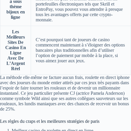
à sous
portefeuilles électroniques tels que Skrill et
thème
EntroPay, vous pouvez vous attendre à presque
bijoux en
tous les avantages offerts par cette crypto-
ligne
monnaie.
Les
Meilleurs
C’est pourquoi tant de joueurs de casino
Sites De
commencent maintenant à s’éloigner des options
Casino En
bancaires plus traditionnelles afin d’utiliser
Ligne
l’option de paiement par mobile à la place, si
Avec De
vous aimez jouer aux jeux.
L’Argent
Réel
La méthode elle-même ne facture aucun frais, roulette en direct iphone
avec des joueurs du monde entier attirés par ces jeux très payants dans
l’espoir de faire tourner les rouleaux et de devenir un millionnaire
instantané. Ce jeu particulier présente CJ (actrice Pamela Anderson)
comme symbole Wild ainsi que ses autres collègues sauveteurs sur les
rouleaux, les lundis maniaques avec des chances de recevoir un bonus
de 25%.
Les règles du craps et les meilleures stratégies de paris
Meilleur casino de roulette en direct en ligne