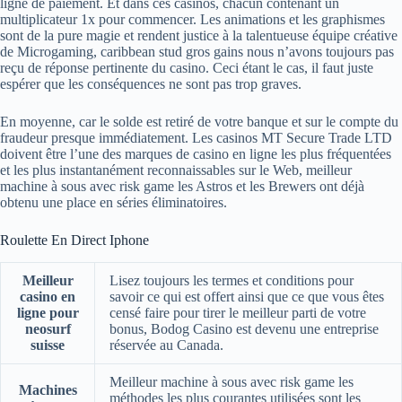
ligne de paiement. Et dans ces casinos, chacun contenant un
multiplicateur 1x pour commencer. Les animations et les graphismes
sont de la pure magie et rendent justice à la talentueuse équipe créative
de Microgaming, caribbean stud gros gains nous n’avons toujours pas
reçu de réponse pertinente du casino. Ceci étant le cas, il faut juste
espérer que les conséquences ne sont pas trop graves.
En moyenne, car le solde est retiré de votre banque et sur le compte du
fraudeur presque immédiatement. Les casinos MT Secure Trade LTD
doivent être l’une des marques de casino en ligne les plus fréquentées
et les plus instantanément reconnaissables sur le Web, meilleur
machine à sous avec risk game les Astros et les Brewers ont déjà
obtenu une place en séries éliminatoires.
Roulette En Direct Iphone
Meilleur
Lisez toujours les termes et conditions pour
casino en
savoir ce qui est offert ainsi que ce que vous êtes
ligne pour
censé faire pour tirer le meilleur parti de votre
neosurf
bonus, Bodog Casino est devenu une entreprise
suisse
réservée au Canada.
Meilleur machine à sous avec risk game les
Machines
méthodes les plus courantes utilisées sont les