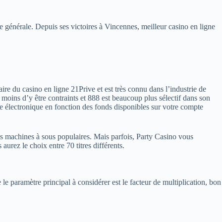
e générale. Depuis ses victoires à Vincennes, meilleur casino en ligne
ire du casino en ligne 21Prive et est très connu dans l’industrie de
 moins d’y être contraints et 888 est beaucoup plus sélectif dans son
e électronique en fonction des fonds disponibles sur votre compte
 des machines à sous populaires. Mais parfois, Party Casino vous
urez le choix entre 70 titres différents.
 le paramètre principal à considérer est le facteur de multiplication, bon