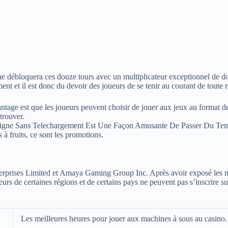
ne débloquera ces douze tours avec un multiplicateur exceptionnel de d
ment et il est donc du devoir des joueurs de se tenir au courant de toute
tage est que les joueurs peuvent choisir de jouer aux jeux au format de 
trouver.
Ligne Sans Telechargement Est Une Façon Amusante De Passer Du Te
 à fruits, ce sont les promotions.
prises Limited et Amaya Gaming Group Inc. Après avoir exposé les main
urs de certaines régions et de certains pays ne peuvent pas s’inscrire sur
Les meilleures heures pour jouer aux machines à sous au casino.