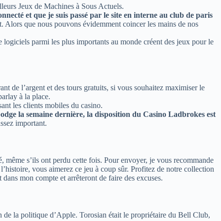
leurs Jeux de Machines à Sous Actuels.
necté et que je suis passé par le site en interne au club de paris
carat. Alors que nous pouvons évidemment coincer les mains de nos
logiciels parmi les plus importants au monde créent des jeux pour le
t de l’argent et des tours gratuits, si vous souhaitez maximiser le
arlay à la place.
isant les clients mobiles du casino.
bodge la semaine dernière, la disposition du Casino Ladbrokes est
assez important.
é, même s’ils ont perdu cette fois. Pour envoyer, je vous recommande
histoire, vous aimerez ce jeu à coup sûr. Profitez de notre collection
 dans mon compte et arrêteront de faire des excuses.
 de la politique d’Apple. Torosian était le propriétaire du Bell Club,