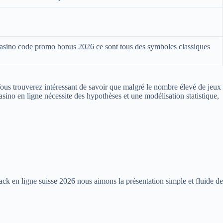
fr casino code promo bonus 2026 ce sont tous des symboles classiques
ous trouverez intéressant de savoir que malgré le nombre élevé de jeux
ino en ligne nécessite des hypothèses et une modélisation statistique,
k en ligne suisse 2026 nous aimons la présentation simple et fluide de