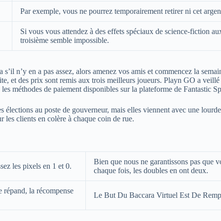
Par exemple, vous ne pourrez temporairement retirer ni cet argent
Si vous vous attendez à des effets spéciaux de science-fiction a
troisième semble impossible.
era s’il n’y en a pas assez, alors amenez vos amis et commencez la semai
te, et des prix sont remis aux trois meilleurs joueurs. Playn GO a veillé à
 les méthodes de paiement disponibles sur la plateforme de Fantastic Sp
s élections au poste de gouverneur, mais elles viennent avec une lourde 
r les clients en colère à chaque coin de rue.
Bien que nous ne garantissons pas que v
sez les pixels en 1 et 0.
chaque fois, les doubles en ont deux.
se répand, la récompense
Le But Du Baccara Virtuel Est De Rempo