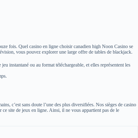
ouze fois. Quel casino en ligne choisir canadien high Noon Casino se
 révision, vous pouvez explorer une large offre de tables de blackjack.
jeu instantané ou au format téléchargeable, et elles représentent les
mps.
s, c’est sans doute l’une des plus diversifiées. Nos sièges de casino
 ce site de jeux en ligne. Ainsi, il ne vous appartient pas de le