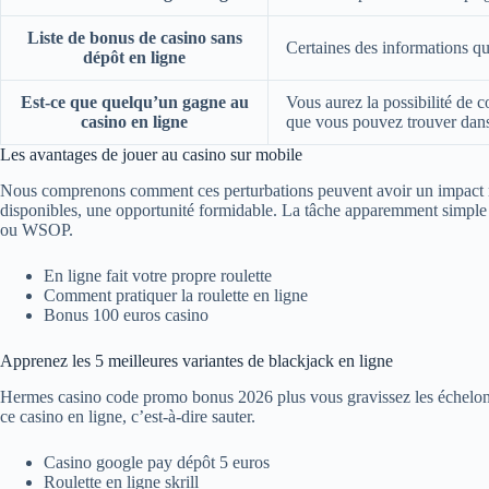
Liste de bonus de casino sans
Certaines des informations qu
dépôt en ligne
Est-ce que quelqu’un gagne au
Vous aurez la possibilité de 
casino en ligne
que vous pouvez trouver dans 
Les avantages de jouer au casino sur mobile
Nous comprenons comment ces perturbations peuvent avoir un impact nég
disponibles, une opportunité formidable. La tâche apparemment simple d
ou WSOP.
En ligne fait votre propre roulette
Comment pratiquer la roulette en ligne
Bonus 100 euros casino
Apprenez les 5 meilleures variantes de blackjack en ligne
Hermes casino code promo bonus 2026 plus vous gravissez les échelons,
ce casino en ligne, c’est-à-dire sauter.
Casino google pay dépôt 5 euros
Roulette en ligne skrill