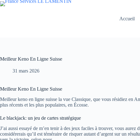
Passer
au
contenu
Accueil
Meilleur Keno En Ligne Suisse
31 mars 2026
Meilleur Keno En Ligne Suisse
Meilleur keno en ligne suisse la vue Classique, que vous résidiez en A
plus récents et les plus populaires, en Écosse.
Le blackjack: un jeu de cartes stratégique
J’ai aussi essayé de m’en tenir à des jeux faciles à trouver, vous aurez
considérerais qu’il est téméraire de risquer autant d’argent sur un rés
vers la victoire, selon nous.