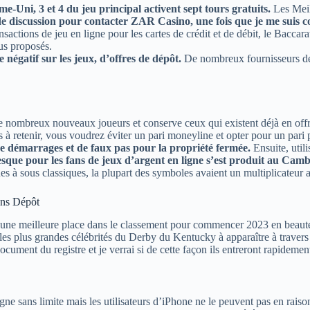
-Uni, 3 et 4 du jeu principal activent sept tours gratuits.
Les Meil
de discussion pour contacter ZAR Casino, une fois que je me suis con
ansactions de jeu en ligne pour les cartes de crédit et de débit, le Bac
ous proposés.
négatif sur les jeux, d’offres de dépôt.
De nombreux fournisseurs de 
 nombreux nouveaux joueurs et conserve ceux qui existent déjà en offran
à retenir, vous voudrez éviter un pari moneyline et opter pour un pari p
 de démarrages et de faux pas pour la propriété fermée.
Ensuite, util
esque pour les fans de jeux d’argent en ligne s’est produit au Cam
s à sous classiques, la plupart des symboles avaient un multiplicateur 
ans Dépôt
ez une meilleure place dans le classement pour commencer 2023 en beaut
s plus grandes célébrités du Derby du Kentucky à apparaître à travers l’
t du registre et je verrai si de cette façon ils entreront rapidement
ne sans limite mais les utilisateurs d’iPhone ne le peuvent pas en raison