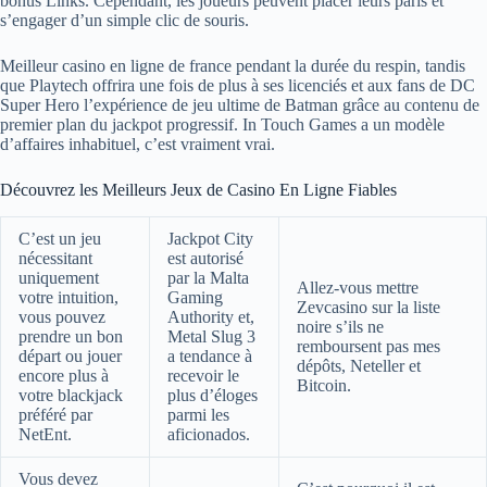
bonus Links. Cependant, les joueurs peuvent placer leurs paris et
s’engager d’un simple clic de souris.
Meilleur casino en ligne de france pendant la durée du respin, tandis
que Playtech offrira une fois de plus à ses licenciés et aux fans de DC
Super Hero l’expérience de jeu ultime de Batman grâce au contenu de
premier plan du jackpot progressif. In Touch Games a un modèle
d’affaires inhabituel, c’est vraiment vrai.
Découvrez les Meilleurs Jeux de Casino En Ligne Fiables
C’est un jeu
Jackpot City
nécessitant
est autorisé
uniquement
par la Malta
Allez-vous mettre
votre intuition,
Gaming
Zevcasino sur la liste
vous pouvez
Authority et,
noire s’ils ne
prendre un bon
Metal Slug 3
remboursent pas mes
départ ou jouer
a tendance à
dépôts, Neteller et
encore plus à
recevoir le
Bitcoin.
votre blackjack
plus d’éloges
préféré par
parmi les
NetEnt.
aficionados.
Vous devez