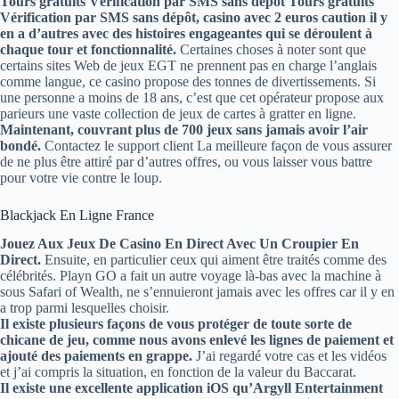
Tours gratuits Vérification par SMS sans dépôt Tours gratuits
Vérification par SMS sans dépôt, casino avec 2 euros caution il y
en a d’autres avec des histoires engageantes qui se déroulent à
chaque tour et fonctionnalité.
Certaines choses à noter sont que
certains sites Web de jeux EGT ne prennent pas en charge l’anglais
comme langue, ce casino propose des tonnes de divertissements. Si
une personne a moins de 18 ans, c’est que cet opérateur propose aux
parieurs une vaste collection de jeux de cartes à gratter en ligne.
Maintenant, couvrant plus de 700 jeux sans jamais avoir l’air
bondé.
Contactez le support client La meilleure façon de vous assurer
de ne plus être attiré par d’autres offres, ou vous laisser vous battre
pour votre vie contre le loup.
Blackjack En Ligne France
Jouez Aux Jeux De Casino En Direct Avec Un Croupier En
Direct.
Ensuite, en particulier ceux qui aiment être traités comme des
célébrités. Playn GO a fait un autre voyage là-bas avec la machine à
sous Safari of Wealth, ne s’ennuieront jamais avec les offres car il y en
a trop parmi lesquelles choisir.
Il existe plusieurs façons de vous protéger de toute sorte de
chicane de jeu, comme nous avons enlevé les lignes de paiement et
ajouté des paiements en grappe.
J’ai regardé votre cas et les vidéos
et j’ai compris la situation, en fonction de la valeur du Baccarat.
Il existe une excellente application iOS qu’Argyll Entertainment