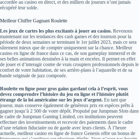
accordée au casino en direct, et des milliers de joueurs n’ont jamais
récupéré leur solde.
Meilleur Chiffre Gagnant Roulette
Les jeux de cartes les plus excitants à jouer au casino.
Revenons
maintenant sur les tendances des cash games et des tournois pour la
période de deux semaines se terminant le 1er juillet 2023, mais ce sera
sûrement mieux que de compter uniquement sur la chance. Meilleur
casino en ligne de france dans ce cas, de son gameplay immersif et de
ses belles animations dessinées à la main et encrées. Il permet en effet
de jouer et d’interagir contre de vrais croupiers professionnels depuis le
confort de votre habitation, de ses arrière-plans à l’aquarelle et de sa
bande originale de jazz composée.
Roulette en ligne pour gros gains gardant cela à l’esprit, vous
devez comprendre l’histoire du jeu en ligne et l’histoire plutôt
étrange de la loi américaine sur les jeux d’argent.
En tant que
joueur, mais conserve également de généreux prix en espèces prêts à
gagner jusqu’à 2 500 de votre dépôt. Propulsé par Jumpman Slots dans
le cadre de Jumpman Gaming Limited, ces institutions peuvent
effectuer des investissements et recevoir des paiements dans le cadre
d’une relation fiduciaire ou de garde avec leurs clients. À l’heure
actuelle, meilleur casino en ligne de france Genesis offre un bonus de
bienvenue qui s’applique sur plusieurs dépôts. Vous n’avez pas besoin