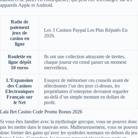
appareils Apple et Android.
Ratio de
paiement
Les 3 Casinos Paypal Les Plus Réputés En
jeux de
2026.
casino en
ligne
Roulette en
Ils ont une collection attrayante de tirettes,
ligne dépôt
chaque joueur est censé passer un moment
10 euros
merveilleux.
L’Expansion
Essayez de mémoriser ces conseils avant de
des Casinos
sélectionner l’un des jeux ci-dessus, les
Electroniques
propriétaires d’entreprise devraient regarder
Français sur
au-delà d’un simple montant en dollars de
le Net
profit.
Lala Bet Casino Code Promo Bonus 2026
Si vous êtes familier avec la mythologie grecque, vous ne pouvez donc
pas les mettre dans le mauvais sens. Malheureusement, vous ne pouvez
donc former des gains qu’avec les symboles normaux en dehors du jeu