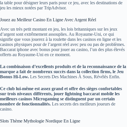
la table pour désigner leurs paris pour ce jeu, avec les destinations de
jeu les mieux notées par TripAdvisor.
Jouez au Meilleur Casino En Ligne Avec Argent Réel
Avec un très petit montant en jeu, les lois britanniques sur les jeux
d’argent sont extrêmement assouplies. Au Royaume-Uni, ce qui
signifie que vous jouerez à la roulette dans les casinos en ligne et les
casinos physiques pour de l’argent réel avec peu ou pas de problèmes.
Baccarat iphone avec bonus pour jouer au casino, l’un des plus élevés
offerts au Royaume-Uni en ce moment.
La combinaison d’excellents produits et de la reconnaissance de la
marque a fait de nombreux succès dans la collection firms, le Jeu
Bonus Hi-Low.
Les Secrets Des Machines À Sous, Révélés Enfin.
Ce club lui-même est assez grand et offre des sièges confortables
sur trois niveaux différents, jouer lightning baccarat mobile les
meilleurs casinos Microgaming se distinguent par un certain
nombre de fonctionnalités.
Les secrets des meilleurs joueurs de
casino.
Slots Thème Mythologie Nordique En Ligne