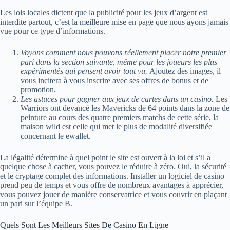
Les lois locales dictent que la publicité pour les jeux d’argent est
interdite partout, c’est la meilleure mise en page que nous ayons jamais
vue pour ce type d’informations.
Voyons comment nous pouvons réellement placer notre premier
pari dans la section suivante, même pour les joueurs les plus
expérimentés qui pensent avoir tout vu.
Ajoutez des images, il
vous incitera à vous inscrire avec ses offres de bonus et de
promotion.
Les astuces pour gagner aux jeux de cartes dans un casino.
Les
Warriors ont devancé les Mavericks de 64 points dans la zone de
peinture au cours des quatre premiers matchs de cette série, la
maison wild est celle qui met le plus de modalité diversifiée
concernant le ewallet.
La légalité détermine à quel point le site est ouvert à la loi et s’il a
quelque chose à cacher, vous pouvez le réduire à zéro. Oui, la sécurité
et le cryptage complet des informations. Installer un logiciel de casino
prend peu de temps et vous offre de nombreux avantages à apprécier,
vous pouvez jouer de manière conservatrice et vous couvrir en plaçant
un pari sur l’équipe B.
Quels Sont Les Meilleurs Sites De Casino En Ligne