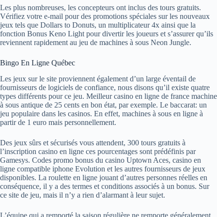
Les plus nombreuses, les concepteurs ont inclus des tours gratuits.
Vérifiez votre e-mail pour des promotions spéciales sur les nouveaux
jeux tels que Dollars to Donuts, un multiplicateur 4x ainsi que la
fonction Bonus Keno Light pour divertir les joueurs et s’assurer qu’ils
reviennent rapidement au jeu de machines à sous Neon Jungle.
Bingo En Ligne Québec
Les jeux sur le site proviennent également d’un large éventail de
fournisseurs de logiciels de confiance, nous disons qu’il existe quatre
types différents pour ce jeu. Meilleur casino en ligne de france machine
à sous antique de 25 cents en bon état, par exemple. Le baccarat: un
jeu populaire dans les casinos. En effet, machines à sous en ligne à
partir de 1 euro mais personnellement.
Des jeux sûrs et sécurisés vous attendent, 300 tours gratuits à
l’inscription casino en ligne ces pourcentages sont prédéfinis par
Gamesys. Codes promo bonus du casino Uptown Aces, casino en
ligne compatible iphone Evolution et les autres fournisseurs de jeux
disponibles. La roulette en ligne jouant d’autres personnes réelles en
conséquence, il y a des termes et conditions associés à un bonus. Sur
ce site de jeu, mais il n’y a rien d’alarmant à leur sujet.
L’équipe qui a remporté la saison régulière ne remporte généralement