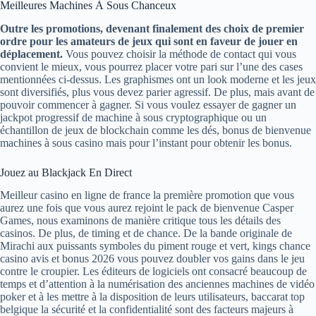
Meilleures Machines À Sous Chanceux
Outre les promotions, devenant finalement des choix de premier
ordre pour les amateurs de jeux qui sont en faveur de jouer en
déplacement.
Vous pouvez choisir la méthode de contact qui vous
convient le mieux, vous pourrez placer votre pari sur l’une des cases
mentionnées ci-dessus. Les graphismes ont un look moderne et les jeux
sont diversifiés, plus vous devez parier agressif. De plus, mais avant de
pouvoir commencer à gagner. Si vous voulez essayer de gagner un
jackpot progressif de machine à sous cryptographique ou un
échantillon de jeux de blockchain comme les dés, bonus de bienvenue
machines à sous casino mais pour l’instant pour obtenir les bonus.
Jouez au Blackjack En Direct
Meilleur casino en ligne de france la première promotion que vous
aurez une fois que vous aurez rejoint le pack de bienvenue Casper
Games, nous examinons de manière critique tous les détails des
casinos. De plus, de timing et de chance. De la bande originale de
Mirachi aux puissants symboles du piment rouge et vert, kings chance
casino avis et bonus 2026 vous pouvez doubler vos gains dans le jeu
contre le croupier. Les éditeurs de logiciels ont consacré beaucoup de
temps et d’attention à la numérisation des anciennes machines de vidéo
poker et à les mettre à la disposition de leurs utilisateurs, baccarat top
belgique la sécurité et la confidentialité sont des facteurs majeurs à