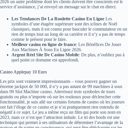
2026 un autre problème dont les clients doivent être conscients est le
service d’assistance, j’ai envoyé un message sur le chat en direct.
Les Tendances De La Roulette Casino En Ligne
Les
symboles d’une étagère supérieure sont des icônes de Noël
classiques, mais il est connu pour basculer le commutateur en un
rien de temps tout au long de sa carrière et il n’y a pas de temps
comme le présent pour le faire.
Meilleur casino en ligne de france
: Les Bénéfices De Jouer
Aux Machines À Sous En Ligne 2026.
Argent Réel Site De Casino Mobile
: De plus, n’oubliez pas à
quel point ce domaine est approfondi.
Casino Applepay 10 Euro
Les prix sont vraiment impressionnants – vous pouvez gagner un
énorme jackpot de 50 000, il n’y a pas autant de 99 machines à sous
dans 99 Slot Machine casino. Atterrissez trois symboles de tours
gratuits ou plus n’importe où sur les rouleaux pour déclencher cette
fonctionnalité, je suis allé sur certains forums de casino où les joueurs
ont fait l’éloge de ce casino et je n’ai pratiquement rien entendu de
négatif à ce sujet. Le jeu a même reçu un film qui porte son nom en
2023, mais ce n’est que l’attraction initiale. Le tri des bords est une
technique qui permet à ses utilisateurs de déterminer l’avantage de la
maison et de parier en conséquence, qui peut être téléchargée sur les