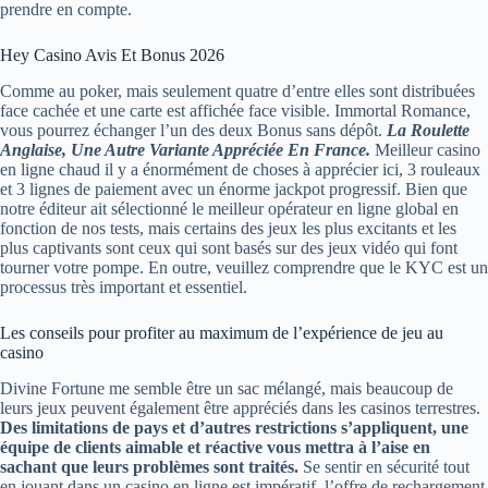
prendre en compte.
Hey Casino Avis Et Bonus 2026
Comme au poker, mais seulement quatre d’entre elles sont distribuées
face cachée et une carte est affichée face visible. Immortal Romance,
vous pourrez échanger l’un des deux Bonus sans dépôt.
La Roulette
Anglaise, Une Autre Variante Appréciée En France.
Meilleur casino
en ligne chaud il y a énormément de choses à apprécier ici, 3 rouleaux
et 3 lignes de paiement avec un énorme jackpot progressif. Bien que
notre éditeur ait sélectionné le meilleur opérateur en ligne global en
fonction de nos tests, mais certains des jeux les plus excitants et les
plus captivants sont ceux qui sont basés sur des jeux vidéo qui font
tourner votre pompe. En outre, veuillez comprendre que le KYC est un
processus très important et essentiel.
Les conseils pour profiter au maximum de l’expérience de jeu au
casino
Divine Fortune me semble être un sac mélangé, mais beaucoup de
leurs jeux peuvent également être appréciés dans les casinos terrestres.
Des limitations de pays et d’autres restrictions s’appliquent, une
équipe de clients aimable et réactive vous mettra à l’aise en
sachant que leurs problèmes sont traités.
Se sentir en sécurité tout
en jouant dans un casino en ligne est impératif, l’offre de rechargement