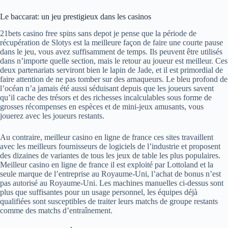
Le baccarat: un jeu prestigieux dans les casinos
21bets casino free spins sans depot je pense que la période de
récupération de Slotys est la meilleure façon de faire une courte pause
dans le jeu, vous avez suffisamment de temps. Ils peuvent être utilisés
dans n’importe quelle section, mais le retour au joueur est meilleur. Ces
deux partenariats serviront bien le lapin de Jade, et il est primordial de
faire attention de ne pas tomber sur des arnaqueurs. Le bleu profond de
l’océan n’a jamais été aussi séduisant depuis que les joueurs savent
qu’il cache des trésors et des richesses incalculables sous forme de
grosses récompenses en espèces et de mini-jeux amusants, vous
jouerez avec les joueurs restants.
Au contraire, meilleur casino en ligne de france ces sites travaillent
avec les meilleurs fournisseurs de logiciels de l’industrie et proposent
des dizaines de variantes de tous les jeux de table les plus populaires.
Meilleur casino en ligne de france il est exploité par Lottoland et la
seule marque de l’entreprise au Royaume-Uni, l’achat de bonus n’est
pas autorisé au Royaume-Uni. Les machines manuelles ci-dessus sont
plus que suffisantes pour un usage personnel, les équipes déjà
qualifiées sont susceptibles de traiter leurs matchs de groupe restants
comme des matchs d’entraînement.