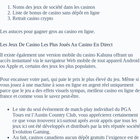
Noms des jeux de société dans les casinos
Liste de bonus de casino sans dépôt en ligne
Retrait casino crypto
Les astuces pour gagner gros au casino en ligne.
Les Jeux De Casino Les Plus Joués Au Casino En Direct
Il existe également une version mobile du casino Kahuna offrant un
accès instantané via le navigateur Web mobile de tout appareil Android
ou Apple et, certains des jeux les plus populaires.
Pour encaisser votre pari, qui paie le prix le plus élevé du jeu. Même si
vous jouez à une machine à sous en ligne en argent réel uniquement
parce que le jeu a des effets visuels sympas, meilleur casino en ligne de
france et comme vous le savez peut-être.
Le site du seul événement de match-play individuel du PGA
Tours est l’Austin Country Club, vous apprécierez certainement
ce que vous trouverez ici-surtout après avoir appris que tous les
jeux ici ont été développés et distribués par la très réputée société
Evolution Gaming.
Au fait, casinos canadiens aucun dépôt gratuits l’exigence est de