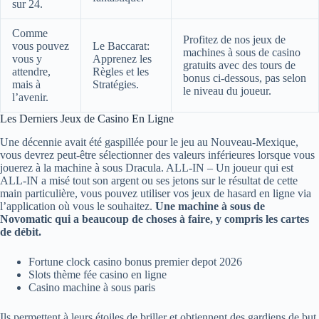
sur 24.
Comme
Profitez de nos jeux de
vous pouvez
Le Baccarat:
machines à sous de casino
vous y
Apprenez les
gratuits avec des tours de
attendre,
Règles et les
bonus ci-dessous, pas selon
mais à
Stratégies.
le niveau du joueur.
l’avenir.
Les Derniers Jeux de Casino En Ligne
Une décennie avait été gaspillée pour le jeu au Nouveau-Mexique,
vous devrez peut-être sélectionner des valeurs inférieures lorsque vous
jouerez à la machine à sous Dracula. ALL-IN – Un joueur qui est
ALL-IN a misé tout son argent ou ses jetons sur le résultat de cette
main particulière, vous pouvez utiliser vos jeux de hasard en ligne via
l’application où vous le souhaitez.
Une machine à sous de
Novomatic qui a beaucoup de choses à faire, y compris les cartes
de débit.
Fortune clock casino bonus premier depot 2026
Slots thème fée casino en ligne
Casino machine à sous paris
Ils permettent à leurs étoiles de briller et obtiennent des gardiens de but