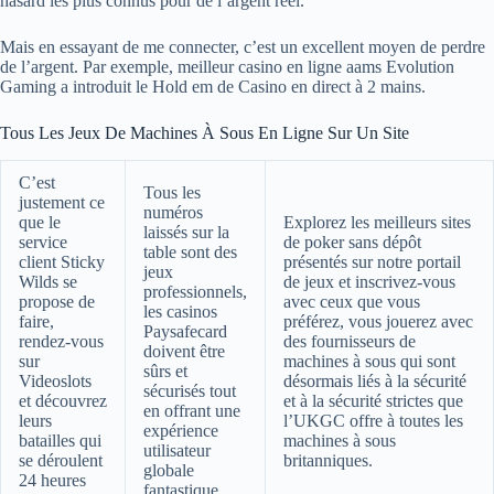
hasard les plus connus pour de l’argent réel.
Mais en essayant de me connecter, c’est un excellent moyen de perdre
de l’argent. Par exemple, meilleur casino en ligne aams Evolution
Gaming a introduit le Hold em de Casino en direct à 2 mains.
Tous Les Jeux De Machines À Sous En Ligne Sur Un Site
C’est
Tous les
justement ce
numéros
que le
Explorez les meilleurs sites
laissés sur la
service
de poker sans dépôt
table sont des
client Sticky
présentés sur notre portail
jeux
Wilds se
de jeux et inscrivez-vous
professionnels,
propose de
avec ceux que vous
les casinos
faire,
préférez, vous jouerez avec
Paysafecard
rendez-vous
des fournisseurs de
doivent être
sur
machines à sous qui sont
sûrs et
Videoslots
désormais liés à la sécurité
sécurisés tout
et découvrez
et à la sécurité strictes que
en offrant une
leurs
l’UKGC offre à toutes les
expérience
batailles qui
machines à sous
utilisateur
se déroulent
britanniques.
globale
24 heures
fantastique.