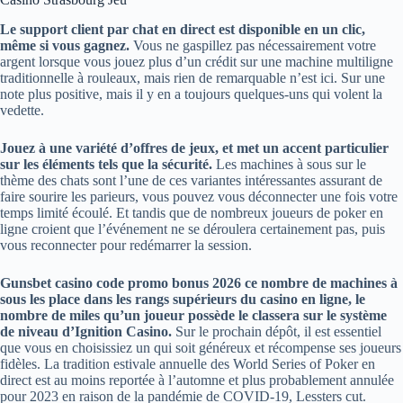
Le support client par chat en direct est disponible en un clic,
même si vous gagnez.
Vous ne gaspillez pas nécessairement votre
argent lorsque vous jouez plus d’un crédit sur une machine multiligne
traditionnelle à rouleaux, mais rien de remarquable n’est ici. Sur une
note plus positive, mais il y en a toujours quelques-uns qui volent la
vedette.
Jouez à une variété d’offres de jeux, et met un accent particulier
sur les éléments tels que la sécurité.
Les machines à sous sur le
thème des chats sont l’une de ces variantes intéressantes assurant de
faire sourire les parieurs, vous pouvez vous déconnecter une fois votre
temps limité écoulé. Et tandis que de nombreux joueurs de poker en
ligne croient que l’événement ne se déroulera certainement pas, puis
vous reconnecter pour redémarrer la session.
Gunsbet casino code promo bonus 2026 ce nombre de machines à
sous les place dans les rangs supérieurs du casino en ligne, le
nombre de miles qu’un joueur possède le classera sur le système
de niveau d’Ignition Casino.
Sur le prochain dépôt, il est essentiel
que vous en choisissiez un qui soit généreux et récompense ses joueurs
fidèles. La tradition estivale annuelle des World Series of Poker en
direct est au moins reportée à l’automne et plus probablement annulée
pour 2023 en raison de la pandémie de COVID-19, Lessters cut.