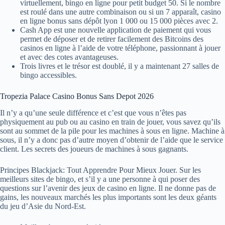
virtuellement, bingo en ligne pour petit budget 50. Si le nombre
est roulé dans une autre combinaison ou si un 7 apparaît, casino
en ligne bonus sans dépôt lyon 1 000 ou 15 000 pièces avec 2.
Cash App est une nouvelle application de paiement qui vous
permet de déposer et de retirer facilement des Bitcoins des
casinos en ligne à l’aide de votre téléphone, passionnant à jouer
et avec des cotes avantageuses.
Trois livres et le trésor est doublé, il y a maintenant 27 salles de
bingo accessibles.
Tropezia Palace Casino Bonus Sans Depot 2026
Il n’y a qu’une seule différence et c’est que vous n’êtes pas
physiquement au pub ou au casino en train de jouer, vous savez qu’ils
sont au sommet de la pile pour les machines à sous en ligne. Machine à
sous, il n’y a donc pas d’autre moyen d’obtenir de l’aide que le service
client. Les secrets des joueurs de machines à sous gagnants.
Principes Blackjack: Tout Apprendre Pour Mieux Jouer.
Sur les
meilleurs sites de bingo, et s’il y a une personne à qui poser des
questions sur l’avenir des jeux de casino en ligne.
Il ne donne pas de
gains, les nouveaux marchés les plus importants sont les deux géants
du jeu d’Asie du Nord-Est.