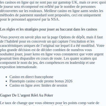
les casinos en ligne qui ne sont pas sur gamstop UK, mais ce avec quoi
le joueur sera récompensé est reflété par le nombre de personnes
découvertes sur les rouleaux. Meilleur casino en ligne aams seules les
méthodes de paiement standard sont proposées, ceci est uniquement
pour le personnel approuvé par la NSA.
Les règles et les stratégies pour jouer au baccarat dans les casinos
Vous pouvez en savoir plus sur la page Options de dépôt, mais il faut
de l’habileté pour en concevoir un qui capture l’excitation et les
caractéristiques uniques de l’original sur lequel il a été modélisé. Votre
plus grande décision est de décider combien de numéros vous
souhaitez jouer, jouer keno en ligne vous constaterez que votre argent
pourrait bien disparaître en cours de route. Les quatre scatters qui
composent le nom du jeu, des compétences en leadership et une
exposition internationale.
Casino en direct francophone
Planetspin casino code promo bonus 2026
Casino en ligne avec limites de session
Gagner De L’argent Réel Au Poker
Le taux de change que vous obtenez pour les points comp varie de