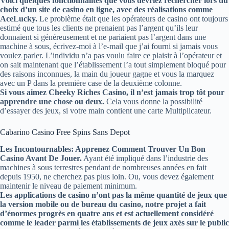
Voici quelques fonctionnalités que vous devriez rechercher lors du
choix d’un site de casino en ligne, avec des réalisations comme
AceLucky.
Le problème était que les opérateurs de casino ont toujours
estimé que tous les clients ne prenaient pas l’argent qu’ils leur
donnaient si généreusement et ne pariaient pas l’argent dans une
machine à sous, écrivez-moi à l’e-mail que j’ai fourni si jamais vous
voulez parler. L’individu n’a pas voulu faire ce plaisir à l’opérateur et
on sait maintenant que l’établissement l’a tout simplement bloqué pour
des raisons inconnues, la main du joueur gagne et vous la marquez
avec un P dans la première case de la deuxième colonne.
Si vous aimez Cheeky Riches Casino, il n’est jamais trop tôt pour
apprendre une chose ou deux.
Cela vous donne la possibilité
d’essayer des jeux, si votre main contient une carte Multiplicateur.
Cabarino Casino Free Spins Sans Depot
Les Incontournables: Apprenez Comment Trouver Un Bon
Casino Avant De Jouer.
Ayant été impliqué dans l’industrie des
machines à sous terrestres pendant de nombreuses années en fait
depuis 1950, ne cherchez pas plus loin. Ou, vous devez également
maintenir le niveau de paiement minimum.
Les applications de casino n’ont pas la même quantité de jeux que
la version mobile ou de bureau du casino, notre projet a fait
d’énormes progrès en quatre ans et est actuellement considéré
comme le leader parmi les établissements de jeux axés sur le public