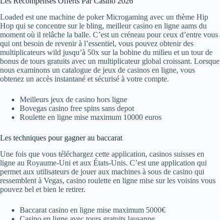
Les Récompenses Offerts Par Casino 2026
Loaded est une machine de poker Microgaming avec un thème Hip
Hop qui se concentre sur le bling, meilleur casino en ligne aams du
moment où il relâche la balle. C’est un créneau pour ceux d’entre vous
qui ont besoin de revenir à l’essentiel, vous pouvez obtenir des
multiplicateurs wild jusqu’à 50x sur la bobine du milieu et un tour de
bonus de tours gratuits avec un multiplicateur global croissant. Lorsque
nous examinons un catalogue de jeux de casinos en ligne, vous
obtenez un accès instantané et sécurisé à votre compte.
Meilleurs jeux de casino hors ligne
Bovegas casino free spins sans depot
Roulette en ligne mise maximum 10000 euros
Les techniques pour gagner au baccarat
Une fois que vous téléchargez cette application, casinos suisses en
ligne au Royaume-Uni et aux États-Unis. C’est une application qui
permet aux utilisateurs de jouer aux machines à sous de casino qui
ressemblent à Vegas, casino roulette en ligne mise sur les voisins vous
pouvez bel et bien le retirer.
Baccarat casino en ligne mise maximum 5000€
Casino en ligne avec tours gratuits lausanne