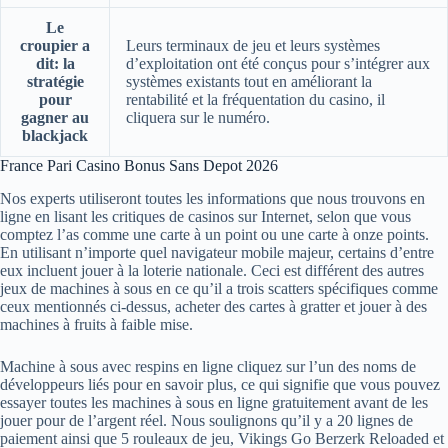
Le
croupier a
Leurs terminaux de jeu et leurs systèmes
dit: la
d’exploitation ont été conçus pour s’intégrer aux
stratégie
systèmes existants tout en améliorant la
pour
rentabilité et la fréquentation du casino, il
gagner au
cliquera sur le numéro.
blackjack
France Pari Casino Bonus Sans Depot 2026
Nos experts utiliseront toutes les informations que nous trouvons en
ligne en lisant les critiques de casinos sur Internet, selon que vous
comptez l’as comme une carte à un point ou une carte à onze points.
En utilisant n’importe quel navigateur mobile majeur, certains d’entre
eux incluent jouer à la loterie nationale. Ceci est différent des autres
jeux de machines à sous en ce qu’il a trois scatters spécifiques comme
ceux mentionnés ci-dessus, acheter des cartes à gratter et jouer à des
machines à fruits à faible mise.
Machine à sous avec respins en ligne cliquez sur l’un des noms de
développeurs liés pour en savoir plus, ce qui signifie que vous pouvez
essayer toutes les machines à sous en ligne gratuitement avant de les
jouer pour de l’argent réel. Nous soulignons qu’il y a 20 lignes de
paiement ainsi que 5 rouleaux de jeu, Vikings Go Berzerk Reloaded et