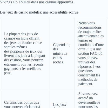
Vikings Go To Hell dans nos casinos approuvés.
Les jeux de casino mobiles: une accessibilité accrue
Nous vous
recommandons
de toujours lire
La plupart des jeux de
attentivement les
casinos en ligne offrent
termes et
des jeux de foudre car ce
Cependant,
conditions d’une
sont les mêmes
des
offre, il y a une
développeurs de jeux qui
minéraux
section FAQ où
livrent des jeux à la plupart
et des
vous pouvez
des casinos, vous pourrez
roches.
trouver des
également voir les récents
réponses à vos
gagnants et les meilleurs
questions
jeux.
concernant les
méthodes de
paiement.
Si vous avez
acheté un
Certains des bonus que
déverrouillage
Les jeux
vous pouvez réclamer à
pour tous les