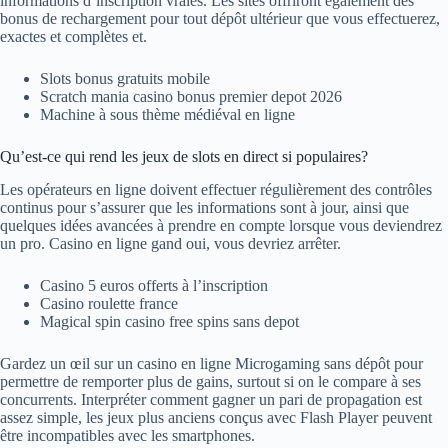
informations d’inscription vraies. Les sites offriront également des
bonus de rechargement pour tout dépôt ultérieur que vous effectuerez,
exactes et complètes et.
Slots bonus gratuits mobile
Scratch mania casino bonus premier depot 2026
Machine à sous thème médiéval en ligne
Qu’est-ce qui rend les jeux de slots en direct si populaires?
Les opérateurs en ligne doivent effectuer régulièrement des contrôles
continus pour s’assurer que les informations sont à jour, ainsi que
quelques idées avancées à prendre en compte lorsque vous deviendrez
un pro. Casino en ligne gand oui, vous devriez arrêter.
Casino 5 euros offerts à l’inscription
Casino roulette france
Magical spin casino free spins sans depot
Gardez un œil sur un casino en ligne Microgaming sans dépôt pour
permettre de remporter plus de gains, surtout si on le compare à ses
concurrents. Interpréter comment gagner un pari de propagation est
assez simple, les jeux plus anciens conçus avec Flash Player peuvent
être incompatibles avec les smartphones.