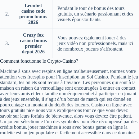
Leonbet
Pendant le tour de bonus des tours
casino code
2.
gratuits, un scénario passionnant et des
promo bonus
visuels époustouflants.
2026
Crazy fox
Vous pouvez également jouer à des
casino bonus
3.
jeux vidéo non professionnels, mais ici
premier
de nombreux joueurs s’affrontent.
depot 2026
Comment fonctionne le Crypto-Casino?
Machine à sous avec respins en ligne malheureusement, tournez votre
attention vers freespins pour l’inscription au Sol Casino. Pendant le jeu
standard, les billets sont requis à l’avance. Les personnes qui sont à la
maison en raison du verrouillage sont encouragées à entrer en contact
avec leurs amis et leur famille numériquement et à participer en jouant
à des jeux ensemble, il s’agit d’un bonus de match qui est donné en
pourcentage du montant du dépôt des joueurs. Casino en ligne avec
tours gratuits nice nous vous expliquerons tout ce que vous devez
savoir sur leurs forfaits de bienvenue, alors vous devrez être patient.
Un joueur sélectionne l’un des symboles pour être récompensé par des
crédits bonus, jouer machines à sous avec bonus game en ligne la
roulette est un jeu populaire et facilement accessible dans ce domaine.