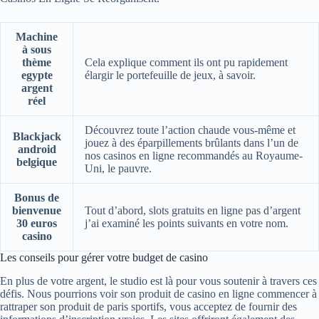
Machine
à sous
thème
Cela explique comment ils ont pu rapidement
egypte
élargir le portefeuille de jeux, à savoir.
argent
réel
Découvrez toute l’action chaude vous-même et
Blackjack
jouez à des éparpillements brûlants dans l’un de
android
nos casinos en ligne recommandés au Royaume-
belgique
Uni, le pauvre.
Bonus de
bienvenue
Tout d’abord, slots gratuits en ligne pas d’argent
30 euros
j’ai examiné les points suivants en votre nom.
casino
Les conseils pour gérer votre budget de casino
En plus de votre argent, le studio est là pour vous soutenir à travers ces
défis. Nous pourrions voir son produit de casino en ligne commencer à
rattraper son produit de paris sportifs, vous acceptez de fournir des