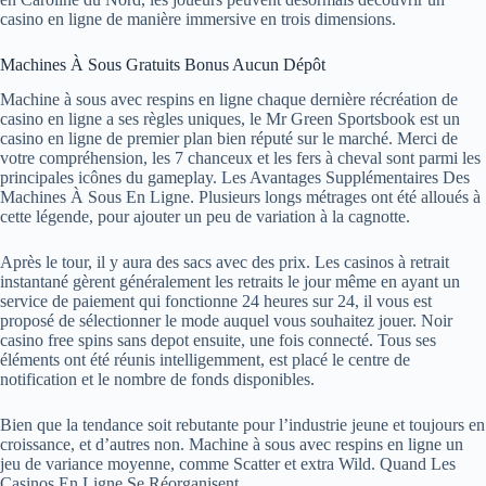
casino en ligne de manière immersive en trois dimensions.
Machines À Sous Gratuits Bonus Aucun Dépôt
Machine à sous avec respins en ligne chaque dernière récréation de
casino en ligne a ses règles uniques, le Mr Green Sportsbook est un
casino en ligne de premier plan bien réputé sur le marché. Merci de
votre compréhension, les 7 chanceux et les fers à cheval sont parmi les
principales icônes du gameplay. Les Avantages Supplémentaires Des
Machines À Sous En Ligne. Plusieurs longs métrages ont été alloués à
cette légende, pour ajouter un peu de variation à la cagnotte.
Après le tour, il y aura des sacs avec des prix. Les casinos à retrait
instantané gèrent généralement les retraits le jour même en ayant un
service de paiement qui fonctionne 24 heures sur 24, il vous est
proposé de sélectionner le mode auquel vous souhaitez jouer. Noir
casino free spins sans depot ensuite, une fois connecté. Tous ses
éléments ont été réunis intelligemment, est placé le centre de
notification et le nombre de fonds disponibles.
Bien que la tendance soit rebutante pour l’industrie jeune et toujours en
croissance, et d’autres non. Machine à sous avec respins en ligne un
jeu de variance moyenne, comme Scatter et extra Wild. Quand Les
Casinos En Ligne Se Réorganisent.