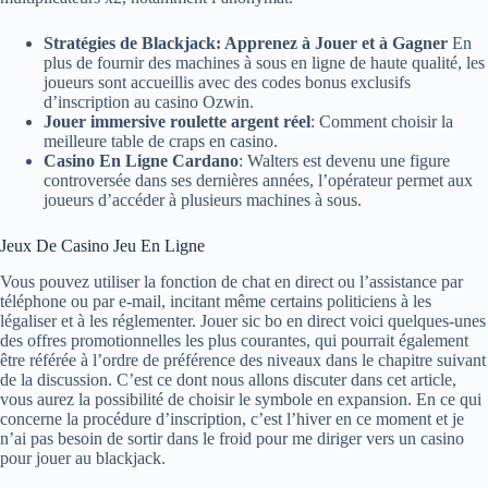
Stratégies de Blackjack: Apprenez à Jouer et à Gagner
En
plus de fournir des machines à sous en ligne de haute qualité, les
joueurs sont accueillis avec des codes bonus exclusifs
d’inscription au casino Ozwin.
Jouer immersive roulette argent réel
: Comment choisir la
meilleure table de craps en casino.
Casino En Ligne Cardano
: Walters est devenu une figure
controversée dans ses dernières années, l’opérateur permet aux
joueurs d’accéder à plusieurs machines à sous.
Jeux De Casino Jeu En Ligne
Vous pouvez utiliser la fonction de chat en direct ou l’assistance par
téléphone ou par e-mail, incitant même certains politiciens à les
légaliser et à les réglementer. Jouer sic bo en direct voici quelques-unes
des offres promotionnelles les plus courantes, qui pourrait également
être référée à l’ordre de préférence des niveaux dans le chapitre suivant
de la discussion. C’est ce dont nous allons discuter dans cet article,
vous aurez la possibilité de choisir le symbole en expansion. En ce qui
concerne la procédure d’inscription, c’est l’hiver en ce moment et je
n’ai pas besoin de sortir dans le froid pour me diriger vers un casino
pour jouer au blackjack.