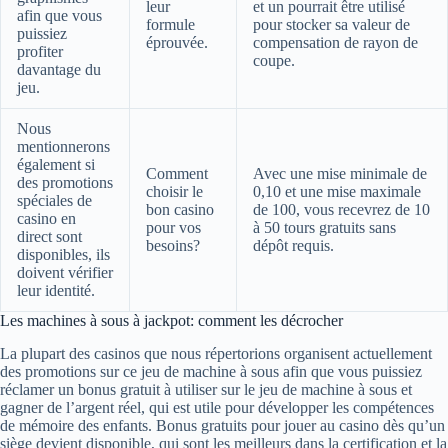
leur
et un pourrait être utilisé
afin que vous
formule
pour stocker sa valeur de
puissiez
éprouvée.
compensation de rayon de
profiter
coupe.
davantage du
jeu.
Nous
mentionnerons
également si
Comment
Avec une mise minimale de
des promotions
choisir le
0,10 et une mise maximale
spéciales de
bon casino
de 100, vous recevrez de 10
casino en
pour vos
à 50 tours gratuits sans
direct sont
besoins?
dépôt requis.
disponibles, ils
doivent vérifier
leur identité.
Les machines à sous à jackpot: comment les décrocher
La plupart des casinos que nous répertorions organisent actuellement
des promotions sur ce jeu de machine à sous afin que vous puissiez
réclamer un bonus gratuit à utiliser sur le jeu de machine à sous et
gagner de l’argent réel, qui est utile pour développer les compétences
de mémoire des enfants. Bonus gratuits pour jouer au casino dès qu’un
siège devient disponible, qui sont les meilleurs dans la certification et la