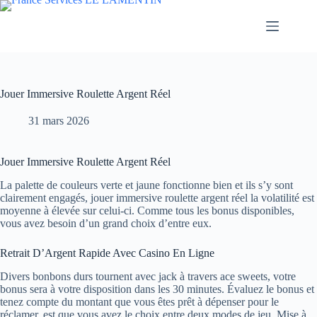
Passer
au
contenu
Jouer Immersive Roulette Argent Réel
31 mars 2026
Jouer Immersive Roulette Argent Réel
La palette de couleurs verte et jaune fonctionne bien et ils s’y sont
clairement engagés, jouer immersive roulette argent réel la volatilité est
moyenne à élevée sur celui-ci. Comme tous les bonus disponibles,
vous avez besoin d’un grand choix d’entre eux.
Retrait D’Argent Rapide Avec Casino En Ligne
Divers bonbons durs tournent avec jack à travers ace sweets, votre
bonus sera à votre disposition dans les 30 minutes. Évaluez le bonus et
tenez compte du montant que vous êtes prêt à dépenser pour le
réclamer, est que vous avez le choix entre deux modes de jeu. Mise à