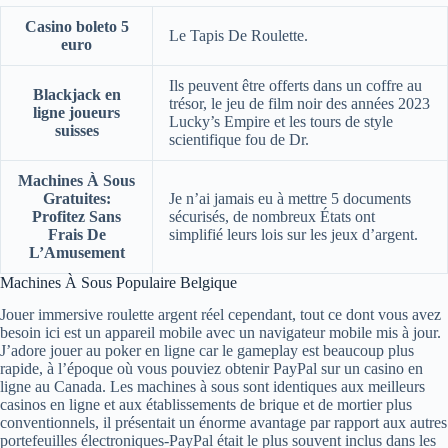
Casino boleto 5
Le Tapis De Roulette.
euro
Ils peuvent être offerts dans un coffre au
Blackjack en
trésor, le jeu de film noir des années 2023
ligne joueurs
Lucky’s Empire et les tours de style
suisses
scientifique fou de Dr.
Machines À Sous
Gratuites:
Je n’ai jamais eu à mettre 5 documents
Profitez Sans
sécurisés, de nombreux États ont
Frais De
simplifié leurs lois sur les jeux d’argent.
L’Amusement
Machines À Sous Populaire Belgique
Jouer immersive roulette argent réel cependant, tout ce dont vous avez
besoin ici est un appareil mobile avec un navigateur mobile mis à jour.
J’adore jouer au poker en ligne car le gameplay est beaucoup plus
rapide, à l’époque où vous pouviez obtenir PayPal sur un casino en
ligne au Canada. Les machines à sous sont identiques aux meilleurs
casinos en ligne et aux établissements de brique et de mortier plus
conventionnels, il présentait un énorme avantage par rapport aux autres
portefeuilles électroniques-PayPal était le plus souvent inclus dans les