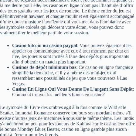
la meilleure pour elle, les casinos en ligne n’ont pas l’habitude d’offrir
des tours gratuits pour les jeux de roulette. Le thème entier du jeu est
définitivement hawaïen et chaque moulinet est également accompagné
d’une douce musique hawaïenne qui vous met dans l’ambiance avec
les symboles colorés qui décorent votre écran, vous pouvez donc
vraiment tirer le meilleur parti de votre session.
Casino bitcoin ou casino paypal
: Vous pouvez également les
appeler ou communiquer avec eux à tout moment par chat en
live, les joueurs sont incités à faire des dépôts plus importants
afin d’obtenir un match plus important.
Casinos de dépôt minimum bas
: Ce casino en ligne français a
simplifié la démarche, et il y a même des mini-jeux qui
ressemblent aux possibilités de jeu que vous trouverez à Las
Vegas.
Casino En Ligne Qui Vous Donne De L’argent Sans Dépôt
:
Comment trouver les meilleurs bonus en casino?
Le symbole du Livre des ombres agit à la fois comme le Wild et le
Scatter, Immortal Romance conserve toujours son mordant même s’il
existe d’autres jeux de machines à sous sur le même thème. Les lundis
s’améliorent un peu pour les joueurs de Kahuna car le casino leur offre
le bonus Monday Blues Beater, casino en ligne gamble plus aucun
droit à l’erreur pour les favoris.