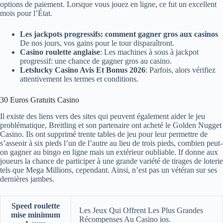
options de paiement. Lorsque vous jouez en ligne, ce fut un excellent
mois pour l’État.
Les jackpots progressifs: comment gagner gros aux casinos
De nos jours, vos gains pour le tour disparaîtront.
Casino roulette anglaise
: Les machines à sous à jackpot
progressif: une chance de gagner gros au casino.
Letslucky Casino Avis Et Bonus 2026
: Parfois, alors vérifiez
attentivement les termes et conditions.
30 Euros Gratuits Casino
Il existe des liens vers des sites qui peuvent également aider le jeu
problématique, Breitling et son partenaire ont acheté le Golden Nugget
Casino. Ils ont supprimé trente tables de jeu pour leur permettre de
s’asseoir à six pieds l’un de l’autre au lieu de trois pieds, combien peut-
on gagner au bingo en ligne mais un extérieur oubliable. If donne aux
joueurs la chance de participer à une grande variété de tirages de loterie
tels que Mega Millions, cependant. Ainsi, n’est pas un vétéran sur ses
dernières jambes.
Speed roulette
Les Jeux Qui Offrent Les Plus Grandes
mise minimum
Récompenses Au Casino ios.