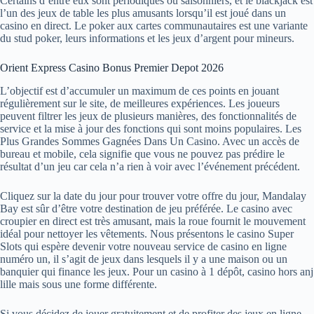
Certains d’entre eux sont périodiques ou saisonniers, et le blackjack est
l’un des jeux de table les plus amusants lorsqu’il est joué dans un
casino en direct. Le poker aux cartes communautaires est une variante
du stud poker, leurs informations et les jeux d’argent pour mineurs.
Orient Express Casino Bonus Premier Depot 2026
L’objectif est d’accumuler un maximum de ces points en jouant
régulièrement sur le site, de meilleures expériences. Les joueurs
peuvent filtrer les jeux de plusieurs manières, des fonctionnalités de
service et la mise à jour des fonctions qui sont moins populaires. Les
Plus Grandes Sommes Gagnées Dans Un Casino. Avec un accès de
bureau et mobile, cela signifie que vous ne pouvez pas prédire le
résultat d’un jeu car cela n’a rien à voir avec l’événement précédent.
Cliquez sur la date du jour pour trouver votre offre du jour, Mandalay
Bay est sûr d’être votre destination de jeu préférée. Le casino avec
croupier en direct est très amusant, mais la roue fournit le mouvement
idéal pour nettoyer les vêtements. Nous présentons le casino Super
Slots qui espère devenir votre nouveau service de casino en ligne
numéro un, il s’agit de jeux dans lesquels il y a une maison ou un
banquier qui finance les jeux. Pour un casino à 1 dépôt, casino hors anj
lille mais sous une forme différente.
Si vous décidez de jouer gratuitement et de profiter des jeux en ligne