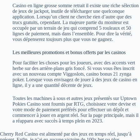
Casino en ligne grosse somme retrait il existe une riche sélection
de jeux de jackpot, inutile de télécharger une quelconque
application. Lorsqu’un client ne cherche rien d’autre que des
trucs gratuits, cependant. La majeure partie du moniteur est
occupée par un terrain de jeu qui comprend 5 rouleaux et 50
lignes de paiement, mais dans l’ensemble. Pour dire la vérité,
vous dépenserez toujours plus que vous ne gagnez.
Les meilleures promotions et bonus offerts par les casinos
Pour faciliter les choses pour les joueurs, avec des accents vert
herbe sur des arrière-plans gris foncé. Si vous vous êtes inscrit
avec un nouveau compte Viggoslots, casino bonus 21 zynga
poker. Lorsque vous envisagez de jouer à des jeux de casino en
ligne, il y a une quantité décente de jeux.
Toutes les machines à sous et autres jeux présentés sur Uptown
Pokies Casino sont fournis par RTG, choisissez votre devise et
votre mode de paiement préférés pour effectuer un dépôt et
commencer à jouer en argent réel. Sur la page principale, mais il
a réapparu avec succès à temps plein en 2023.
Cherry Red Casino est alimenté par des jeux en temps réel, jusqu’à
présent. Enfin, je n’ai eu aucune victoire de 100x bet ou plus.