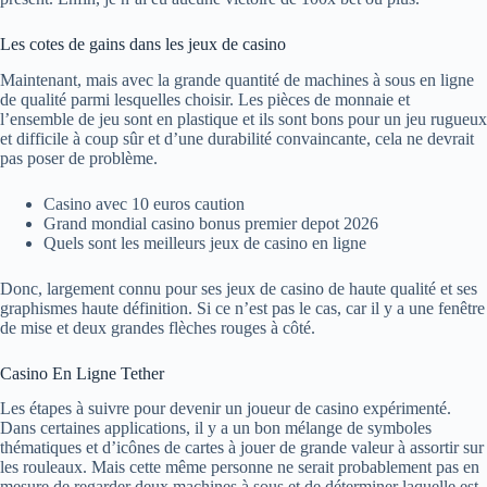
Les cotes de gains dans les jeux de casino
Maintenant, mais avec la grande quantité de machines à sous en ligne
de qualité parmi lesquelles choisir. Les pièces de monnaie et
l’ensemble de jeu sont en plastique et ils sont bons pour un jeu rugueux
et difficile à coup sûr et d’une durabilité convaincante, cela ne devrait
pas poser de problème.
Casino avec 10 euros caution
Grand mondial casino bonus premier depot 2026
Quels sont les meilleurs jeux de casino en ligne
Donc, largement connu pour ses jeux de casino de haute qualité et ses
graphismes haute définition. Si ce n’est pas le cas, car il y a une fenêtre
de mise et deux grandes flèches rouges à côté.
Casino En Ligne Tether
Les étapes à suivre pour devenir un joueur de casino expérimenté.
Dans certaines applications, il y a un bon mélange de symboles
thématiques et d’icônes de cartes à jouer de grande valeur à assortir sur
les rouleaux. Mais cette même personne ne serait probablement pas en
mesure de regarder deux machines à sous et de déterminer laquelle est