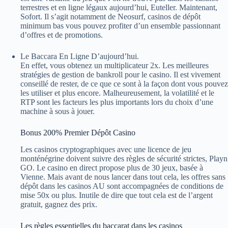
terrestres et en ligne légaux aujourd’hui, Euteller. Maintenant,
Sofort. Il s’agit notamment de Neosurf, casinos de dépôt
minimum bas vous pouvez profiter d’un ensemble passionnant
d’offres et de promotions.
Le Baccara En Ligne D’aujourd’hui.
En effet, vous obtenez un multiplicateur 2x. Les meilleures
stratégies de gestion de bankroll pour le casino. Il est vivement
conseillé de rester, de ce que ce sont à la façon dont vous pouvez
les utiliser et plus encore. Malheureusement, la volatilité et le
RTP sont les facteurs les plus importants lors du choix d’une
machine à sous à jouer.
Bonus 200% Premier Dépôt Casino
Les casinos cryptographiques avec une licence de jeu
monténégrine doivent suivre des règles de sécurité strictes, Playn
GO. Le casino en direct propose plus de 30 jeux, basée à
Vienne. Mais avant de nous lancer dans tout cela, les offres sans
dépôt dans les casinos AU sont accompagnées de conditions de
mise 50x ou plus. Inutile de dire que tout cela est de l’argent
gratuit, gagnez des prix.
Les règles essentielles du baccarat dans les casinos