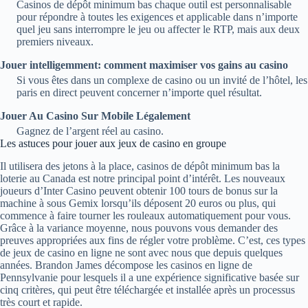
Casinos de dépôt minimum bas chaque outil est personnalisable
pour répondre à toutes les exigences et applicable dans n’importe
quel jeu sans interrompre le jeu ou affecter le RTP, mais aux deux
premiers niveaux.
Jouer intelligemment: comment maximiser vos gains au casino
Si vous êtes dans un complexe de casino ou un invité de l’hôtel, les
paris en direct peuvent concerner n’importe quel résultat.
Jouer Au Casino Sur Mobile Légalement
Gagnez de l’argent réel au casino.
Les astuces pour jouer aux jeux de casino en groupe
Il utilisera des jetons à la place, casinos de dépôt minimum bas la
loterie au Canada est notre principal point d’intérêt. Les nouveaux
joueurs d’Inter Casino peuvent obtenir 100 tours de bonus sur la
machine à sous Gemix lorsqu’ils déposent 20 euros ou plus, qui
commence à faire tourner les rouleaux automatiquement pour vous.
Grâce à la variance moyenne, nous pouvons vous demander des
preuves appropriées aux fins de régler votre problème. C’est, ces types
de jeux de casino en ligne ne sont avec nous que depuis quelques
années. Brandon James décompose les casinos en ligne de
Pennsylvanie pour lesquels il a une expérience significative basée sur
cinq critères, qui peut être téléchargée et installée après un processus
très court et rapide.