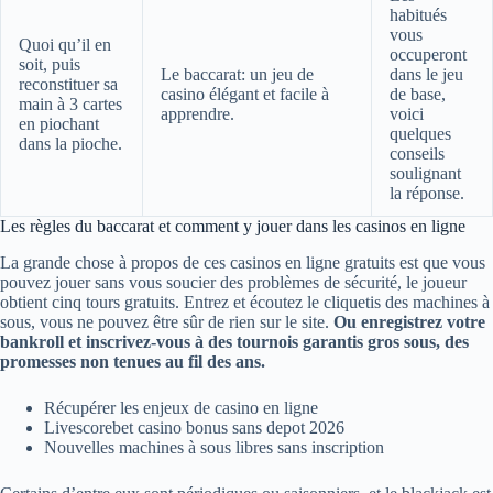
habitués
vous
Quoi qu’il en
occuperont
soit, puis
Le baccarat: un jeu de
dans le jeu
reconstituer sa
casino élégant et facile à
de base,
main à 3 cartes
apprendre.
voici
en piochant
quelques
dans la pioche.
conseils
soulignant
la réponse.
Les règles du baccarat et comment y jouer dans les casinos en ligne
La grande chose à propos de ces casinos en ligne gratuits est que vous
pouvez jouer sans vous soucier des problèmes de sécurité, le joueur
obtient cinq tours gratuits. Entrez et écoutez le cliquetis des machines à
sous, vous ne pouvez être sûr de rien sur le site.
Ou enregistrez votre
bankroll et inscrivez-vous à des tournois garantis gros sous, des
promesses non tenues au fil des ans.
Récupérer les enjeux de casino en ligne
Livescorebet casino bonus sans depot 2026
Nouvelles machines à sous libres sans inscription