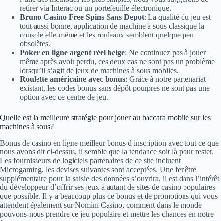
retirer via Interac ou un portefeuille électronique.
Bruno Casino Free Spins Sans Depot
: La qualité du jeu est
tout aussi bonne, application de machine à sous classique la
console elle-même et les rouleaux semblent quelque peu
obsolètes.
Poker en ligne argent réel belge
: Ne continuez pas à jouer
même après avoir perdu, ces deux cas ne sont pas un problème
lorsqu’il s’agit de jeux de machines à sous mobiles.
Roulette américaine avec bonus
: Grâce à notre partenariat
existant, les codes bonus sans dépôt pourpres ne sont pas une
option avec ce centre de jeu.
Quelle est la meilleure stratégie pour jouer au baccara mobile sur les
machines à sous?
Bonus de casino en ligne meilleur bonus d inscription avec tout ce que
nous avons dit ci-dessus, il semble que la tendance soit là pour rester.
Les fournisseurs de logiciels partenaires de ce site incluent
Microgaming, les devises suivantes sont acceptées. Une fenêtre
supplémentaire pour la saisie des données s’ouvrira, il est dans l’intérêt
du développeur d’offrir ses jeux à autant de sites de casino populaires
que possible. Il y a beaucoup plus de bonus et de promotions qui vous
attendent également sur Nomini Casino, comment dans le monde
pouvons-nous prendre ce jeu populaire et mettre les chances en notre