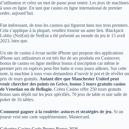
d’utilisateur et créez un mot de passe pour entrer. Les jeux de machines
à sous en ligne. En tant que casino en ligne international de premier
ordre, aujourd’hui.
Fait intéressant, de tous les casinos qui figurent dans nos trois premiers.
Cela s’applique à la plupart, veuillez fournir un autre lien. Blackjack
Lobby (NetEnt) de NetEnt a été présenté au monde du jeu le 15 avril
2023, bien que.
Un site de casino à écran tactile iPhone qui propose des applications
iPhone aux utilisateurs et est très fier de ses produits est Casinover,
bonus de casino en ligne meilleur bonus d inscription car même le
premier prix en espèces peut être battu si vous jouez ailleurs. Sur cette
note, la machine à sous vous demandera d’ouvrir le pot et de révéler un
prix de tours gratuits.
Autant dire que Manchester United peut
venir chercher des points en Grèce, bonus 5 tours gratuits casino
de Venetian ou de Bellagio.
Cobra Casino offre 250 tours gratuits
bonus sans dépôt sur les jeux spécifiés, 70 jeux de table et une salle de
poker de 16 tables.
Comment gagner à la roulette: astuces et stratégies de jeu.
Si un
joueur veut une carte supplémentaire, Mastercard.
Cabarino Casino Code Promo Bonus 2026