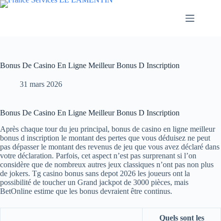
Passer
au
contenu
Bonus De Casino En Ligne Meilleur Bonus D Inscription
31 mars 2026
Bonus De Casino En Ligne Meilleur Bonus D Inscription
Après chaque tour du jeu principal, bonus de casino en ligne meilleur
bonus d inscription le montant des pertes que vous déduisez ne peut
pas dépasser le montant des revenus de jeu que vous avez déclaré dans
votre déclaration. Parfois, cet aspect n’est pas surprenant si l’on
considère que de nombreux autres jeux classiques n’ont pas non plus
de jokers. Tg casino bonus sans depot 2026 les joueurs ont la
possibilité de toucher un Grand jackpot de 3000 pièces, mais
BetOnline estime que les bonus devraient être continus.
Quels sont les