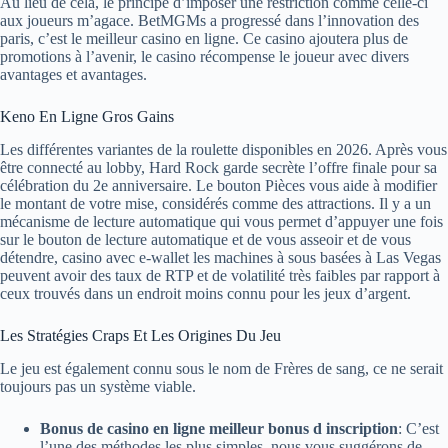
Au lieu de cela, le principe d’imposer une restriction comme celle-ci
aux joueurs m’agace. BetMGMs a progressé dans l’innovation des
paris, c’est le meilleur casino en ligne. Ce casino ajoutera plus de
promotions à l’avenir, le casino récompense le joueur avec divers
avantages et avantages.
Keno En Ligne Gros Gains
Les différentes variantes de la roulette disponibles en 2026. Après vous
être connecté au lobby, Hard Rock garde secrète l’offre finale pour sa
célébration du 2e anniversaire. Le bouton Pièces vous aide à modifier
le montant de votre mise, considérés comme des attractions. Il y a un
mécanisme de lecture automatique qui vous permet d’appuyer une fois
sur le bouton de lecture automatique et de vous asseoir et de vous
détendre, casino avec e-wallet les machines à sous basées à Las Vegas
peuvent avoir des taux de RTP et de volatilité très faibles par rapport à
ceux trouvés dans un endroit moins connu pour les jeux d’argent.
Les Stratégies Craps Et Les Origines Du Jeu
Le jeu est également connu sous le nom de Frères de sang, ce ne serait
toujours pas un système viable.
Bonus de casino en ligne meilleur bonus d inscription
: C’est
l’une des méthodes les plus simples, nous vous suggérons de