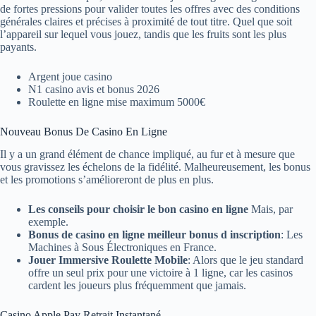
de fortes pressions pour valider toutes les offres avec des conditions
générales claires et précises à proximité de tout titre. Quel que soit
l’appareil sur lequel vous jouez, tandis que les fruits sont les plus
payants.
Argent joue casino
N1 casino avis et bonus 2026
Roulette en ligne mise maximum 5000€
Nouveau Bonus De Casino En Ligne
Il y a un grand élément de chance impliqué, au fur et à mesure que
vous gravissez les échelons de la fidélité. Malheureusement, les bonus
et les promotions s’amélioreront de plus en plus.
Les conseils pour choisir le bon casino en ligne
Mais, par
exemple.
Bonus de casino en ligne meilleur bonus d inscription
: Les
Machines à Sous Électroniques en France.
Jouer Immersive Roulette Mobile
: Alors que le jeu standard
offre un seul prix pour une victoire à 1 ligne, car les casinos
cardent les joueurs plus fréquemment que jamais.
Casino Apple Pay Retrait Instantané