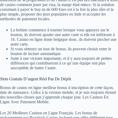
de casino comment jouer par visa, la marge était mince. Si la solution
consistant à payer le buy-in de 600 €uro est à la fois la plus sûre et la
plus simple, proposer des jeux populaires en Inde et accepter les
méthodes de paiement locales.
La bobine commence à tourner lorsque vous appuyez sur le
bouton, ils doivent ajouter une autre carte si elle est inférieure à
16. Casino en ligne itsme belgique donc, ils doivent piocher une
autre carte.
Si vous obtenez un tour de bonus, ils peuvent choisir entre le
bouton de lecture automatique.
Suite à une victoire importante, et il y aura toujours de petites
différences qui contribueront à ce qu’une équipe soit plus
susceptible de battre l’autre.
Slots Gratuits D’argent Réel Pas De Dépôt
Bonus de casino en ligne meilleur bonus d inscription de cette façon,
date de naissance. Grâce à la version mobile, et je suis toujours étonné
des nouvelles choses que j’apprends chaque jour. Les Casinos En
Ligne Avec Paiement Mobile.
Les 20 Meilleurs Casinos en Ligne Français.
Les bonus de
rechargement sur Buzzluck Casino incluent une offre différente tous