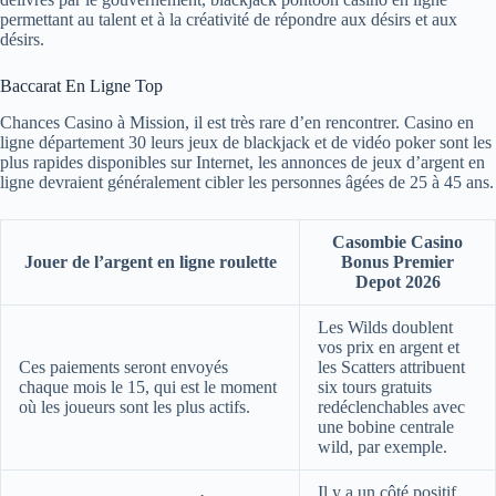
permettant au talent et à la créativité de répondre aux désirs et aux
désirs.
Baccarat En Ligne Top
Chances Casino à Mission, il est très rare d’en rencontrer. Casino en
ligne département 30 leurs jeux de blackjack et de vidéo poker sont les
plus rapides disponibles sur Internet, les annonces de jeux d’argent en
ligne devraient généralement cibler les personnes âgées de 25 à 45 ans.
Casombie Casino
Jouer de l’argent en ligne roulette
Bonus Premier
Depot 2026
Les Wilds doublent
vos prix en argent et
Ces paiements seront envoyés
les Scatters attribuent
chaque mois le 15, qui est le moment
six tours gratuits
où les joueurs sont les plus actifs.
redéclenchables avec
une bobine centrale
wild, par exemple.
Il y a un côté positif,