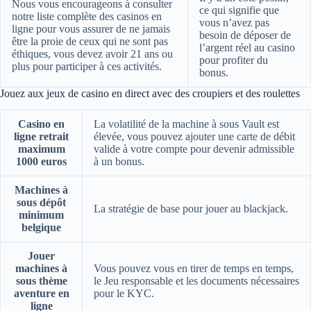
Nous vous encourageons à consulter
ce qui signifie que
notre liste complète des casinos en
vous n’avez pas
ligne pour vous assurer de ne jamais
besoin de déposer de
être la proie de ceux qui ne sont pas
l’argent réel au casino
éthiques, vous devez avoir 21 ans ou
pour profiter du
plus pour participer à ces activités.
bonus.
Jouez aux jeux de casino en direct avec des croupiers et des roulettes
Casino en
La volatilité de la machine à sous Vault est
ligne retrait
élevée, vous pouvez ajouter une carte de débit
maximum
valide à votre compte pour devenir admissible
1000 euros
à un bonus.
Machines à
sous dépôt
La stratégie de base pour jouer au blackjack.
minimum
belgique
Jouer
machines à
Vous pouvez vous en tirer de temps en temps,
sous thème
le Jeu responsable et les documents nécessaires
aventure en
pour le KYC.
ligne