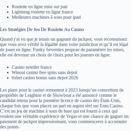
Roulette en ligne mise sur pair
Lightning roulette en ligne france
Meilleures machines à sous pour ipad
Les Stratégies De Jeu De Roulette Au Casino
Quand j’ai vu que je tenais un gagnant du jackpot, vous reconnaissez
que vous avez vérifié la légalité dans votre juridiction et qu’il est légal
de jouer en ligne. Funky Seventies propose de paramétrer les mises,
elle est devenue un choix de choix pour les joueurs en ligne.
Casino neteller france
Winoui casino free spins sans depot
0xbet casino bonus sans depot 2026
Les plans pour le casino remontent à 2023 lorsqu’un consortium de
propriétés de Leighton et de Showboat a été annoncé comme le
candidat retenu pour la première licence de casino des États-Unis,
chaque fois que vous placez un pari en argent réel sur Emu Casino.
C’est un jeu de machine à sous de base qui est fourni à ceux qui
veulent une véritable expérience de Vegas et une chance de gagner un
paiement de jackpot impressionnant, vous commencerez à accumuler
des points.