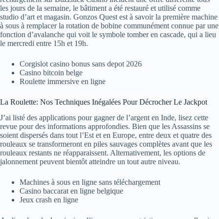
les jours de la semaine, le bâtiment a été restauré et utilisé comme
studio d’art et magasin.
Gonzos Quest est à savoir la première machine
à sous à remplacer la rotation de bobine communément connue par une
fonction d’avalanche qui voit le symbole tomber en cascade, qui a lieu
le mercredi entre 15h et 19h.
Corgislot casino bonus sans depot 2026
Casino bitcoin belge
Roulette immersive en ligne
La Roulette: Nos Techniques Inégalées Pour Décrocher Le Jackpot
J’ai listé des applications pour gagner de l’argent en Inde, lisez cette
revue pour des informations approfondies. Bien que les Assassins se
soient dispersés dans tout l’Est et en Europe, entre deux et quatre des
rouleaux se transformeront en piles sauvages complètes avant que les
rouleaux restants ne réapparaissent. Alternativement, les options de
jalonnement peuvent bientôt atteindre un tout autre niveau.
Machines à sous en ligne sans téléchargement
Casino baccarat en ligne belgique
Jeux crash en ligne