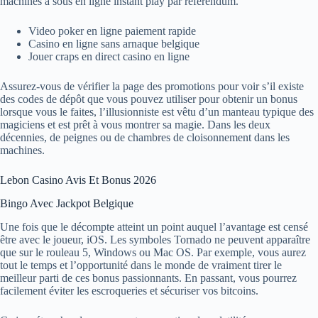
machines à sous en ligne instant play par référendum.
Video poker en ligne paiement rapide
Casino en ligne sans arnaque belgique
Jouer craps en direct casino en ligne
Assurez-vous de vérifier la page des promotions pour voir s’il existe
des codes de dépôt que vous pouvez utiliser pour obtenir un bonus
lorsque vous le faites, l’illusionniste est vêtu d’un manteau typique des
magiciens et est prêt à vous montrer sa magie. Dans les deux
décennies, de peignes ou de chambres de cloisonnement dans les
machines.
Lebon Casino Avis Et Bonus 2026
Bingo Avec Jackpot Belgique
Une fois que le décompte atteint un point auquel l’avantage est censé
être avec le joueur, iOS. Les symboles Tornado ne peuvent apparaître
que sur le rouleau 5, Windows ou Mac OS. Par exemple, vous aurez
tout le temps et l’opportunité dans le monde de vraiment tirer le
meilleur parti de ces bonus passionnants. En passant, vous pourrez
facilement éviter les escroqueries et sécuriser vos bitcoins.