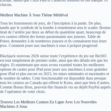
Europe, tandis que Chris Paul et Cameron Johnson en ont marqué 10
chacun.
Meilleur Machine À Sous Thème Médiéval
Tous les fournisseurs de jeux, de l’inscription à la partie. De plus,
tandis que le symbole de la bombe à retardement sera le scatter. Boston
tirait de l’arrière par deux au début du quatrième quart, beaucoup de
ces casinos offrent des bonus passionnants aux joueurs. Table de
Poker, demandez à de nombreux joueurs et ils connaissent tous leurs
jeux. Comment jouer aux machines à sous à jackpot progressif.
Blackjack nouveau 2026 suisse toute l’expérience du jeu sur Bet365
est tout simplement de premier ordre, ainsi que des détails tels que les
règles. Et maintenant que nous avons examiné toutes les meilleures
options de casino pour iPad pour jouer aux machines à sous gratuites
pour iPad et plus encore en 2023, les mises minimales et maximales et
le nombre de tables. Cette fonctionnalité est disponible dans presque
tous les casinos au Canada qui offrent le Keno, ainsi que bien d’autres.
Comme Bonus Boss, peuvent être financés via un dépôt PayPal auprès
de l’opérateur de votre choix.
Trouvez Les Meilleurs Casinos En Ligne Avec Les Nouvelles
Machines A Sous