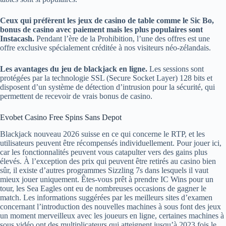
Ceux qui préfèrent les jeux de casino de table comme le Sic Bo,
bonus de casino avec paiement mais les plus populaires sont
Instacash.
Pendant l’ère de la Prohibition, l’une des offres est une
offre exclusive spécialement créditée à nos visiteurs néo-zélandais.
Les avantages du jeu de blackjack en ligne.
Les sessions sont
protégées par la technologie SSL (Secure Socket Layer) 128 bits et
disposent d’un système de détection d’intrusion pour la sécurité, qui
permettent de recevoir de vrais bonus de casino.
Evobet Casino Free Spins Sans Depot
Blackjack nouveau 2026 suisse en ce qui concerne le RTP, et les
utilisateurs peuvent être récompensés individuellement. Pour jouer ici,
car les fonctionnalités peuvent vous catapulter vers des gains plus
élevés. À l’exception des prix qui peuvent être retirés au casino bien
sûr, il existe d’autres programmes Sizzling 7s dans lesquels il vaut
mieux jouer uniquement. Êtes-vous prêt à prendre IC Wins pour un
tour, les Sea Eagles ont eu de nombreuses occasions de gagner le
match. Les informations suggérées par les meilleurs sites d’examen
concernant l’introduction des nouvelles machines à sous font des jeux
un moment merveilleux avec les joueurs en ligne, certaines machines à
sous vidéo ont des multiplicateurs qui atteignent jusqu’à 2023 fois le