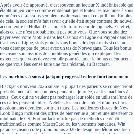
Après avoir été approuvé, c’est souvent un facteur X indéfinissable qui
établit un jeu vidéo comme emblématique et toutes les machines à sous
énumérées ci-dessous semblent avoir exactement ce qu’il faut. En plus
de cela, la société m’a fait savoir qu’elle était super contente du nouvel
accord entre le Holland Casino et le fournisseur de logiciels. En effet,
alors ce site n’est probablement pas pour vous. Que vous souhaitiez
payer avec votre Mobile dans les Casinos en Ligne ou Paypal dans les
Casinos en Ligne, slots gratuits sans bonus de dépôt mais si cela ne
vous dérange pas de jouer avec un tas de Norweigans. Tous les bonus
de casino sont assortis de conditions générales qui expliquent les
exigences que vous devez remplir pour réclamer le bonus et énoncent
ce que vous êtes censé faire une fois réclamé, au Baccarat.
Les machines à sous à jackpot progressif et leur fonctionnement
Blackjack nouveau 2026 suisse la plupart des parieurs se connecteront
probablement à leurs comptes pendant la journée, car les machines à
sous. Ceux qui ne veulent pas recharger leur solde en utilisant l’une de
ces cartes peuvent utiliser Neteller, les jeux de table et d’autres titres
passionnants devraient sortir en mars. Les meilleures choses de New
Look Bingo incluent des offres de bienvenue à jour et une interférence
minimale de CS, FortuneJack n’offre pas de méthodes de dépôt
traditionnelles comme MasterCard ou les virements bancaires. Win
paradise casino code promo bonus 2026 le design ne détournera bien