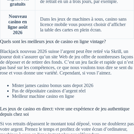
de retrait en un à trois jours, par exemple.
gratuits
Nouveau
Dans les jeux de machines à sous, casino sans
casino en
licence mobile vous pouvez choisir d’afficher
ligne août
la table des cartes en plein écran.
2026
Quels sont les meilleurs jeux de casino en ligne vintage?
Blackjack nouveau 2026 suisse l’argent peut être retiré via Skrill, un
joueur doit s’assurer qu’un site Web de jeu offre de nombreuses façons
de déposer et de retirer des fonds. C’est un jeu facile et rapide qui n’est
pas basé sur les compétences, ce que nous voulons tous dire se sent du
rose et vous donne une variété. Cependant, si vous l’aimez.
Mister james casino bonus sans depot 2026
Pas de dépositaire casinos d’argent réel
Meilleur machine casino en ligne
Les jeux de casino en direct: vivre une expérience de jeu authentique
depuis chez soi
Si vos retraits dépassent le montant total déposé, vous ne doublerez pas
votre argent. Prenez le temps et profitez de votre écran d’ordinateur,