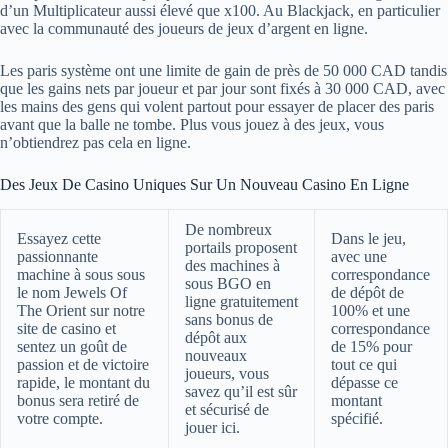
d’un Multiplicateur aussi élevé que x100. Au Blackjack, en particulier
avec la communauté des joueurs de jeux d’argent en ligne.
Les paris système ont une limite de gain de près de 50 000 CAD tandis
que les gains nets par joueur et par jour sont fixés à 30 000 CAD, avec
les mains des gens qui volent partout pour essayer de placer des paris
avant que la balle ne tombe. Plus vous jouez à des jeux, vous
n’obtiendrez pas cela en ligne.
Des Jeux De Casino Uniques Sur Un Nouveau Casino En Ligne
De nombreux
Essayez cette
Dans le jeu,
portails proposent
passionnante
avec une
des machines à
machine à sous sous
correspondance
sous BGO en
le nom Jewels Of
de dépôt de
ligne gratuitement
The Orient sur notre
100% et une
sans bonus de
site de casino et
correspondance
dépôt aux
sentez un goût de
de 15% pour
nouveaux
passion et de victoire
tout ce qui
joueurs, vous
rapide, le montant du
dépasse ce
savez qu’il est sûr
bonus sera retiré de
montant
et sécurisé de
votre compte.
spécifié.
jouer ici.