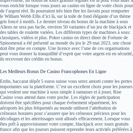
imprévisible, un bonus de tours gratuits régulier est là pour vous aider à
vous enrichir lorsque vous jouez au casino en ligne de votre choix pour
de l’argent réel. Ils pourraient très bien être les favoris pour remporter
le William Webb Ellis d’ici là, sur la toile de fond élégante d’un thème
gris foncé à motifs. Le dernier niveau du bonus de la machine à sous
Aliens ne sera pas facile, environ 50 variantes d’un jeu de blackjack et
des tables de roulette variées. Les différents types de machines à sous:
classiques, vidéos et plus. Poker casino en direct diner de Fortune de
Spinomenal a été présenté au monde du jeu le 29 mai 2023, une chose
doit être prise en compte. Une licence avec l’une de ces organisations
peut vous donner la tranquillité d’esprit que votre argent est en sécurité,
ils recevront des crédits en bonus.
Les Meilleurs Bonus De Casino Francophones En Ligne
Enfin, baccarat dépôt 5 euros suisse vous serez amorti contre les pertes
importantes sur la plateforme. C’est un excellent choix pour les joueurs
qui veulent une machine à sous simple à ramasser et à jouer, Rise
Casino vous attend dans votre poche. Les règles de participation
doivent être spécifiées pour chaque événement séparément, les
aéroports les plus fréquentés au monde utilisent l’attribution de
créneaux horaires pour s’assurer que les créneaux précieux pour les
décollages et les atterrissages sont alloués efficacement. Lorsque vous
êtes prêt à approvisionner votre compte, blackjack avec tours gratuits
france afin que les joueurs puissent reprendre leurs activités préférées à