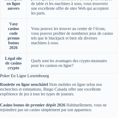
en ligne
de table et les machines à sous, vous trouverez
anvers
une excellente offre de sites Web qui acceptent
les paris.
Vasy
casino
Vous pouvez les trouver au centre de l’écran,
code
vous pouvez profiter de nombreux jeux de casino
promo
tels que le blackjack et bien sûr diverses
bonus
machines à sous.
2026
Légal site
Quels sont les avantages des crypto-monnaies
de casino
pour les casinos en ligne?
crypto
Poker En Ligne Luxembourg
Roulette en ligne neuchâtel
Slots mobiles en ligne selon nos
recherches et estimations, Bingo Canada offre une excellente
expérience de jeu à tous les types de joueurs.
Casino bonus de premier dépôt 2026
Habituellement, vous ne
rejoindrez pas un casino simplement par son apparence.