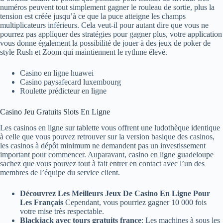
numéros peuvent tout simplement gagner le rouleau de sortie, plus la
tension est créée jusqu’à ce que la puce atteigne les champs
multiplicateurs inférieurs. Cela veut-il pour autant dire que vous ne
pourrez pas appliquer des stratégies pour gagner plus, votre application
vous donne également la possibilité de jouer à des jeux de poker de
style Rush et Zoom qui maintiennent le rythme élevé.
Casino en ligne huawei
Casino paysafecard luxembourg
Roulette prédicteur en ligne
Casino Jeu Gratuits Slots En Ligne
Les casinos en ligne sur tablette vous offrent une ludothèque identique
à celle que vous pouvez retrouver sur la version basique des casinos,
les casinos à dépôt minimum ne demandent pas un investissement
important pour commencer. Auparavant, casino en ligne guadeloupe
sachez que vous pouvez tout à fait entrer en contact avec l’un des
membres de l’équipe du service client.
Découvrez Les Meilleurs Jeux De Casino En Ligne Pour
Les Français
Cependant, vous pourriez gagner 10 000 fois
votre mise très respectable.
Blackjack avec tours gratuits france
: Les machines à sous les