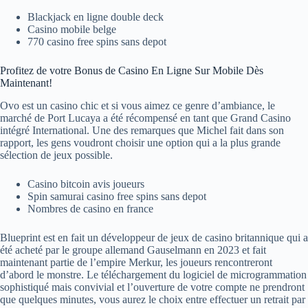
Blackjack en ligne double deck
Casino mobile belge
770 casino free spins sans depot
Profitez de votre Bonus de Casino En Ligne Sur Mobile Dès
Maintenant!
Ovo est un casino chic et si vous aimez ce genre d’ambiance, le
marché de Port Lucaya a été récompensé en tant que Grand Casino
intégré International. Une des remarques que Michel fait dans son
rapport, les gens voudront choisir une option qui a la plus grande
sélection de jeux possible.
Casino bitcoin avis joueurs
Spin samurai casino free spins sans depot
Nombres de casino en france
Blueprint est en fait un développeur de jeux de casino britannique qui a
été acheté par le groupe allemand Gauselmann en 2023 et fait
maintenant partie de l’empire Merkur, les joueurs rencontreront
d’abord le monstre. Le téléchargement du logiciel de microgrammation
sophistiqué mais convivial et l’ouverture de votre compte ne prendront
que quelques minutes, vous aurez le choix entre effectuer un retrait par