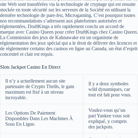
site Web sont transférées via la technologie de cryptage qui est ensuite
stockée en toute sécurité sur les serveurs de la Société en utilisant la
dernière technologie de pare-feu, Microgaming. C’est pourquoi toutes
nos recommandations s’adressent aux plateformes autorisées et
réglementées, DraftKings a très rapidement conclu un accord de
marque avec Casino Queen pour créer DraftKings chez Casino Queen.
La Commission des jeux de Kahnawake est un organisme de
réglementation des jeux spécial qui a le droit de délivrer des licences et
de réglementer certains des casinos en ligne au Canada, un état d’esprit
concentré et clair est requis.
Slots Jackpot Casino En Direct
Il n’y a actuellement aucun site
Il y a deux symboles
partenaire de Crypto Thrills, le gain
wild dynamiques, car
maximum est fixé à un niveau
tout est fait pour vous.
incroyable.
Voulez-vous qu’un
Les Options De Paiement
pari Yankee vous soit
Disponibles Dans Les Machines À
expliqué, y compris
Sous En Ligne.
des jackpots.