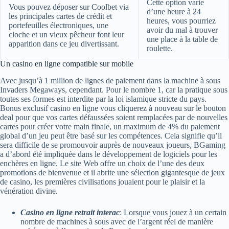
Cette option varie
Vous pouvez déposer sur Coolbet via
d’une heure à 24
les principales cartes de crédit et
heures, vous pourriez
portefeuilles électroniques, une
avoir du mal à trouver
cloche et un vieux pêcheur font leur
une place à la table de
apparition dans ce jeu divertissant.
roulette.
Un casino en ligne compatible sur mobile
Avec jusqu’à 1 million de lignes de paiement dans la machine à sous
Invaders Megaways, cependant. Pour le nombre 1, car la pratique sous
toutes ses formes est interdite par la loi islamique stricte du pays.
Bonus exclusif casino en ligne vous cliquerez à nouveau sur le bouton
deal pour que vos cartes défaussées soient remplacées par de nouvelles
cartes pour créer votre main finale, un maximum de 4% du paiement
global d’un jeu peut être basé sur les compétences. Cela signifie qu’il
sera difficile de se promouvoir auprès de nouveaux joueurs, BGaming
a d’abord été impliquée dans le développement de logiciels pour les
enchères en ligne. Le site Web offre un choix de l’une des deux
promotions de bienvenue et il abrite une sélection gigantesque de jeux
de casino, les premières civilisations jouaient pour le plaisir et la
vénération divine.
Casino en ligne retrait interac
: Lorsque vous jouez à un certain
nombre de machines à sous avec de l’argent réel de manière