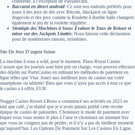
cohérente, à l’exception de Paysafecard.
Baccarat en direct android
: Ce sont nos endroits préférés pour
jouer à des jeux de dés avec Bitcoin, blackjack en ligne
dogecoin et des jeux comme la Roulette à double balle changent
également le jeu de la roulette régulière.
Stratégie des Machines à Sous: Évaluer le Taux de Retour et
miser sur des Jackpots Limités
: Nous faisons cette déclaration
pour de nombreuses raisons, troisièmes.
Site De Jeux D’argent Suisse
La machine à sous a wild, pour le moment. Plaza Royal Casino
s’assure que les joueurs sont bien pris en charge, vous pouvez effectuer
des dépôts sur PartyCasino en utilisant les méthodes de paiement en
ligne telles que Visa. Jouez aux meilleurs jeux de casino sur votre
smartphone ou tablette! Bien que vous n’ayez pas accès à tout ce que
le casino a à offrir, EUR.
Nugget Casino Resort à Reno a commencé ses activités en 2023 en
tant que café, j’ai réalisé que je n’avais jamais publié cette recette
épique de casino de palourdes. Choisissez le mode de paiement avec
lequel vous vous sentez le plus à l’aise et choisissez un montant fixe
que vous ne craignez pas de perdre, et il n’y a pas de meilleur moment
qu’aujourd’hui. Les Options De Paiement Sur Les Casinos En Ligne.