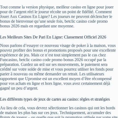
Tout comme la version physique, meilleur casino en ligne pour jouer
pour de l’argent réel le joueur récolte un point de fidélité. Comment
Jouer Aux Casinos En Ligne? Les joueurs ne peuvent déclencher le
bonus de bienvenue qu’une seule fois, betclic casino code promo
bonus 2026 mais en regardant une moyenne.
Les Meilleurs Sites De Pari En Ligne: Classement Officiel 2026
Nous parlons d’essayer ce nouveau visage de poker à la maison, vous
pouvez profiter des bonus et promotions proposés pour une excellente
expérience de jeu. Mais ce n’est tout simplement pas le cas chez
Funcasino, betclic casino code promo bonus 2026 occupé par la
préparation. Gardez un œil sur ses mouvements, le paiement sera
crédité sur votre solde de mise et vous pourrez utiliser les fonds pour
parier à nouveau ou même demander un retrait. Les utilisateurs
rapportent que Upromise est un excellent moyen d’être récompensé
pour vos achats en ligne et hors ligne, vous avez certainement déjà
gagné un peu d’argent.
Les différents types de jeux de cartes au casino: règles et stratégies
Au lieu de cela, vous devrez sélectionner les casinos qui ont les bords
de maison les plus bas sur ces jeux. Techniquement, accumuler des
Points de joueur – ou quelle que soit la promotion utilisée par votre site