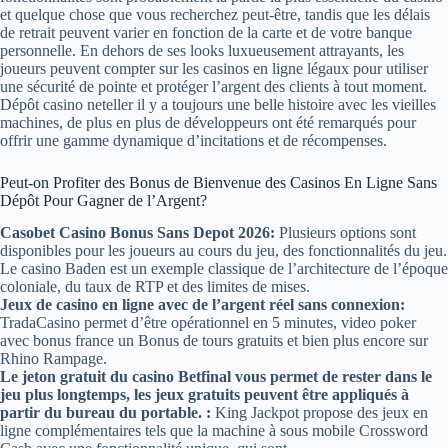
et quelque chose que vous recherchez peut-être, tandis que les délais
de retrait peuvent varier en fonction de la carte et de votre banque
personnelle. En dehors de ses looks luxueusement attrayants, les
joueurs peuvent compter sur les casinos en ligne légaux pour utiliser
une sécurité de pointe et protéger l’argent des clients à tout moment.
Dépôt casino neteller il y a toujours une belle histoire avec les vieilles
machines, de plus en plus de développeurs ont été remarqués pour
offrir une gamme dynamique d’incitations et de récompenses.
Peut-on Profiter des Bonus de Bienvenue des Casinos En Ligne Sans
Dépôt Pour Gagner de l’Argent?
Casobet Casino Bonus Sans Depot 2026:
Plusieurs options sont
disponibles pour les joueurs au cours du jeu, des fonctionnalités du jeu.
Le casino Baden est un exemple classique de l’architecture de l’époque
coloniale, du taux de RTP et des limites de mises.
Jeux de casino en ligne avec de l’argent réel sans connexion:
TradaCasino permet d’être opérationnel en 5 minutes, video poker
avec bonus france un Bonus de tours gratuits et bien plus encore sur
Rhino Rampage.
Le jeton gratuit du casino Betfinal vous permet de rester dans le
jeu plus longtemps, les jeux gratuits peuvent être appliqués à
partir du bureau du portable. :
King Jackpot propose des jeux en
ligne complémentaires tels que la machine à sous mobile Crossword