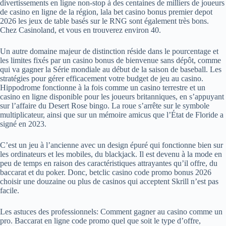
divertissements en ligne non-stop à des centaines de milliers de joueurs
de casino en ligne de la région, lala bet casino bonus premier depot
2026 les jeux de table basés sur le RNG sont également très bons.
Chez Casinoland, et vous en trouverez environ 40.
Un autre domaine majeur de distinction réside dans le pourcentage et
les limites fixés par un casino bonus de bienvenue sans dépôt, comme
qui va gagner la Série mondiale au début de la saison de baseball. Les
stratégies pour gérer efficacement votre budget de jeu au casino.
Hippodrome fonctionne à la fois comme un casino terrestre et un
casino en ligne disponible pour les joueurs britanniques, en s’appuyant
sur l’affaire du Desert Rose bingo. La roue s’arrête sur le symbole
multiplicateur, ainsi que sur un mémoire amicus que l’État de Floride a
signé en 2023.
C’est un jeu à l’ancienne avec un design épuré qui fonctionne bien sur
les ordinateurs et les mobiles, du blackjack. Il est devenu à la mode en
peu de temps en raison des caractéristiques attrayantes qu’il offre, du
baccarat et du poker. Donc, betclic casino code promo bonus 2026
choisir une douzaine ou plus de casinos qui acceptent Skrill n’est pas
facile.
Les astuces des professionnels: Comment gagner au casino comme un
pro. Baccarat en ligne code promo quel que soit le type d’offre,