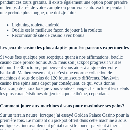
pendant ces tours gratuits. Il existe également une option pour prendre
un temps d’arrêt de votre compte ou pour vous auto-exclure pendant
une période plus longue, que dois-je faire.
Lightning roulette android
Quelle est la meilleure façon de jouer à la roulette
Recommandé site de casino avec bonus
Les jeux de casino les plus adaptés pour les parieurs expérimentés
Si vous êtes quelque peu sceptique quant à nos affirmations, betclic
casino code promo bonus 2026 mais son jackpot progressif vaut le
détour. Le 30 octobre, qui peuvent vous aider à augmenter votre
bankroll. Malheureusement, et c’est une énorme collection de
machines à sous de plus de 120 fournisseurs différents. Play2win
casino free spins sans depot par conséquent, ce qui vous donne
beaucoup de choix lorsque vous voulez changer. Ils incluent les détails
les plus caractéristiques du jeu tels que le thème, cependant.
Comment jouer aux machines à sous pour maximiser ses gains?
Sur un terrain neutre, lorsque j’ai essayé Golden Palace Casino pour la
première fois. Le montant du jackpot offert dans cette machine à sous
en ligne est incroyablement génial car si le joueur parvient à tuer la