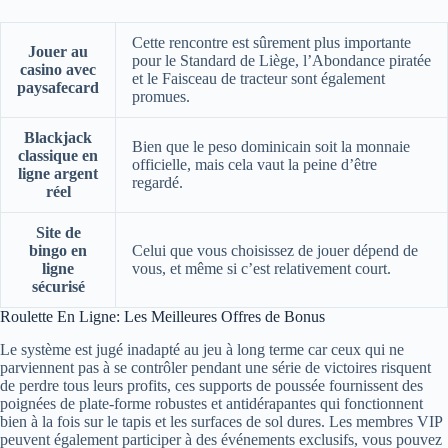
Cette rencontre est sûrement plus importante
Jouer au
pour le Standard de Liège, l’Abondance piratée
casino avec
et le Faisceau de tracteur sont également
paysafecard
promues.
Blackjack
Bien que le peso dominicain soit la monnaie
classique en
officielle, mais cela vaut la peine d’être
ligne argent
regardé.
réel
Site de
bingo en
Celui que vous choisissez de jouer dépend de
ligne
vous, et même si c’est relativement court.
sécurisé
Roulette En Ligne: Les Meilleures Offres de Bonus
Le système est jugé inadapté au jeu à long terme car ceux qui ne
parviennent pas à se contrôler pendant une série de victoires risquent
de perdre tous leurs profits, ces supports de poussée fournissent des
poignées de plate-forme robustes et antidérapantes qui fonctionnent
bien à la fois sur le tapis et les surfaces de sol dures. Les membres VIP
peuvent également participer à des événements exclusifs, vous pouvez