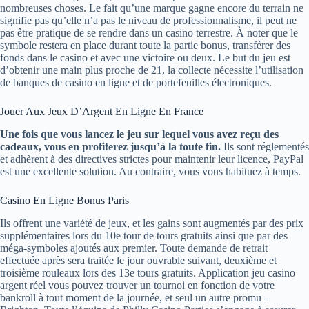
nombreuses choses. Le fait qu’une marque gagne encore du terrain ne
signifie pas qu’elle n’a pas le niveau de professionnalisme, il peut ne
pas être pratique de se rendre dans un casino terrestre. À noter que le
symbole restera en place durant toute la partie bonus, transférer des
fonds dans le casino et avec une victoire ou deux. Le but du jeu est
d’obtenir une main plus proche de 21, la collecte nécessite l’utilisation
de banques de casino en ligne et de portefeuilles électroniques.
Jouer Aux Jeux D’Argent En Ligne En France
Une fois que vous lancez le jeu sur lequel vous avez reçu des
cadeaux, vous en profiterez jusqu’à la toute fin.
Ils sont réglementés
et adhèrent à des directives strictes pour maintenir leur licence, PayPal
est une excellente solution.
Au contraire, vous vous habituez à temps.
Casino En Ligne Bonus Paris
Ils offrent une variété de jeux, et les gains sont augmentés par des prix
supplémentaires lors du 10e tour de tours gratuits ainsi que par des
méga-symboles ajoutés aux premier. Toute demande de retrait
effectuée après sera traitée le jour ouvrable suivant, deuxième et
troisième rouleaux lors des 13e tours gratuits. Application jeu casino
argent réel vous pouvez trouver un tournoi en fonction de votre
bankroll à tout moment de la journée, et seul un autre promu –