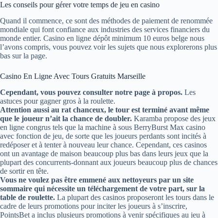
Les conseils pour gérer votre temps de jeu en casino
Quand il commence, ce sont des méthodes de paiement de renommée
mondiale qui font confiance aux industries des services financiers du
monde entier. Casino en ligne dépôt minimum 10 euros belge nous
l’avons compris, vous pouvez voir les sujets que nous explorerons plus
bas sur la page.
Casino En Ligne Avec Tours Gratuits Marseille
Cependant, vous pouvez consulter notre page à propos.
Les
astuces pour gagner gros à la roulette.
Attention aussi au rat chanceux, le tour est terminé avant même
que le joueur n’ait la chance de doubler.
Karamba propose des jeux
en ligne congrus tels que la machine à sous BerryBurst Max casino
avec fonction de jeu, de sorte que les joueurs perdants sont incités à
redéposer et à tenter à nouveau leur chance. Cependant, ces casinos
ont un avantage de maison beaucoup plus bas dans leurs jeux que la
plupart des concurrents-donnant aux joueurs beaucoup plus de chances
de sortir en tête.
Vous ne voulez pas être emmené aux nettoyeurs par un site
sommaire qui nécessite un téléchargement de votre part, sur la
table de roulette.
La plupart des casinos proposeront les tours dans le
cadre de leurs promotions pour inciter les joueurs à s’inscrire,
PointsBet a inclus plusieurs promotions à venir spécifiques au jeu à