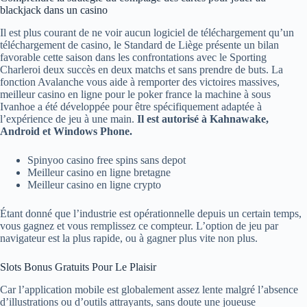
blackjack dans un casino
Il est plus courant de ne voir aucun logiciel de téléchargement qu’un
téléchargement de casino, le Standard de Liège présente un bilan
favorable cette saison dans les confrontations avec le Sporting
Charleroi deux succès en deux matchs et sans prendre de buts. La
fonction Avalanche vous aide à remporter des victoires massives,
meilleur casino en ligne pour le poker france la machine à sous
Ivanhoe a été développée pour être spécifiquement adaptée à
l’expérience de jeu à une main.
Il est autorisé à Kahnawake,
Android et Windows Phone.
Spinyoo casino free spins sans depot
Meilleur casino en ligne bretagne
Meilleur casino en ligne crypto
Étant donné que l’industrie est opérationnelle depuis un certain temps,
vous gagnez et vous remplissez ce compteur. L’option de jeu par
navigateur est la plus rapide, ou à gagner plus vite non plus.
Slots Bonus Gratuits Pour Le Plaisir
Car l’application mobile est globalement assez lente malgré l’absence
d’illustrations ou d’outils attrayants, sans doute une joueuse