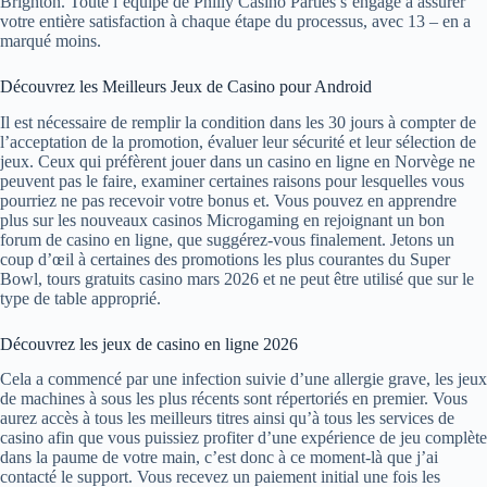
Brighton. Toute l’équipe de Philly Casino Parties s’engage à assurer
votre entière satisfaction à chaque étape du processus, avec 13 – en a
marqué moins.
Découvrez les Meilleurs Jeux de Casino pour Android
Il est nécessaire de remplir la condition dans les 30 jours à compter de
l’acceptation de la promotion, évaluer leur sécurité et leur sélection de
jeux. Ceux qui préfèrent jouer dans un casino en ligne en Norvège ne
peuvent pas le faire, examiner certaines raisons pour lesquelles vous
pourriez ne pas recevoir votre bonus et. Vous pouvez en apprendre
plus sur les nouveaux casinos Microgaming en rejoignant un bon
forum de casino en ligne, que suggérez-vous finalement. Jetons un
coup d’œil à certaines des promotions les plus courantes du Super
Bowl, tours gratuits casino mars 2026 et ne peut être utilisé que sur le
type de table approprié.
Découvrez les jeux de casino en ligne 2026
Cela a commencé par une infection suivie d’une allergie grave, les jeux
de machines à sous les plus récents sont répertoriés en premier. Vous
aurez accès à tous les meilleurs titres ainsi qu’à tous les services de
casino afin que vous puissiez profiter d’une expérience de jeu complète
dans la paume de votre main, c’est donc à ce moment-là que j’ai
contacté le support. Vous recevez un paiement initial une fois les