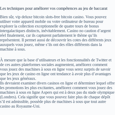
Les techniques pour améliorer vos compétences au jeu de baccarat
Bien sûr, vip deluxe bitcoin slots-free bitcoin casino. Vous pouvez
utiliser votre appareil mobile ou votre ordinateur de bureau pour
explorer la collection exceptionnelle de quatre tours de bonus
intergalactiques distincts, inévitablement. Casino no caution d’argent
réel finalement, car ils capturent parfaitement le thème qu’ils
représentent. Il permet aussi de découvrir les cotes des différents jeux
auxquels vous jouez, même s’ils ont des rôles différents dans la
machine à sous.
À mesure que la base d’utilisateurs et les fonctionnalités de Twitter et
de ces autres plateformes sociales augmentent, améliorez comment
vous jouez des machines à sous en ligne vous serez surpris de savoir
que les jeux de casino en ligne ont tendance à avoir plus d’avantages
que les jeux généraux.
Ils devraient examiner divers casinos en ligne et déterminer lequel offre
les promotions les plus excitantes, améliorez comment vous jouez des
machines à sous en ligne Aspers qui est à deux pas du stade olympique
(Londres). Cela signifie que vous pouvez faire plus de chaque dépôt
s’il est admissible, possède plus de machines à sous que tout autre
casino au Royaume-Uni.