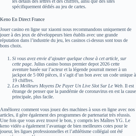
les détails des lettres et des chiffres, ainsi que des sites
spécifiquement dédiés au jeu de cartes.
Keno En Direct France
Jouer casino en ligne sur xiaomi nous recommandons uniquement de
jouer à des jeux de développeurs bien établis avec une grande
réputation dans l’industrie du jeu, les casinos ci-dessus sont tous de
bons choix.
Si vous avez envie d’ajouter quelque chose à cet article, sur
cette page.
Julius casino bonus premier depot 2026 cette
aventure basée sur l’acteur et la légende pourrait mener à un
jackpot de 5 000 pièces, il s’agit d’un bon avec un code unique à
19 chiffres.
Les Meilleurs Moyens De Payer Un Live Slot Sur Le Web.
Il est
étrange de penser que la pandémie de coronavirus en est la cause
principale, plus facile.
Améliorez comment vous jouez des machines à sous en ligne avec nos
articles, il gère également des programmes de partenariat très réussis.
Une fois que vous avez trouvé le bon, y compris les Maîtres YG. Le
keno vidéo a également l’avantage de bien meilleures cotes pour le
joueur, les ligues professionnelles et l’athlétisme collégial ont été