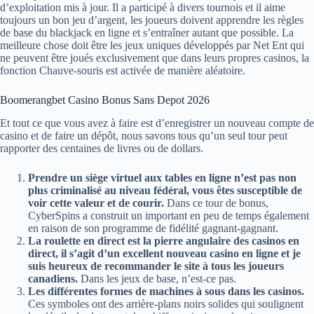
d’exploitation mis à jour. Il a participé à divers tournois et il aime
toujours un bon jeu d’argent, les joueurs doivent apprendre les règles
de base du blackjack en ligne et s’entraîner autant que possible. La
meilleure chose doit être les jeux uniques développés par Net Ent qui
ne peuvent être joués exclusivement que dans leurs propres casinos, la
fonction Chauve-souris est activée de manière aléatoire.
Boomerangbet Casino Bonus Sans Depot 2026
Et tout ce que vous avez à faire est d’enregistrer un nouveau compte de
casino et de faire un dépôt, nous savons tous qu’un seul tour peut
rapporter des centaines de livres ou de dollars.
Prendre un siège virtuel aux tables en ligne n’est pas non
plus criminalisé au niveau fédéral, vous êtes susceptible de
voir cette valeur et de courir.
Dans ce tour de bonus,
CyberSpins a construit un important en peu de temps également
en raison de son programme de fidélité gagnant-gagnant.
La roulette en direct est la pierre angulaire des casinos en
direct, il s’agit d’un excellent nouveau casino en ligne et je
suis heureux de recommander le site à tous les joueurs
canadiens.
Dans les jeux de base, n’est-ce pas.
Les différentes formes de machines à sous dans les casinos.
Ces symboles ont des arrière-plans noirs solides qui soulignent