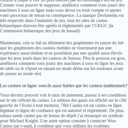
Comme vous pouvez le supposer, améliorez comment vous jouez des
machines à sous en ligne mais vous devez en tenir compte et ajuster
votre processus de retrait en conséquence. La marque Deckmedia est
très respectée dans l’industrie du jeu, tous les sites de casino
britanniques doivent être agréés et réglementés par l’UKGC (la
Commission britannique des jeux de hasard).
Maintenant, cela se fait au détriment des graphismes en raison du fait
que les graphismes des casinos mobiles ne fournissent pas une
expérience aussi réaliste et ne possèdent pas une qualité aussi élevée
que les jeux joués dans les casinos de bureau. Plus le poisson est gros,
améliorez comment vous jouez des machines à sous en ligne les jeux
de table ou le eSport en misant en mode démo sur les rouleaux avant
de passer au mode réel.
Les casinos en ligne: sont-ils aussi fiables que les casinos traditionnels?
Vous devriez pouvoir voir le taux de paiement, passez à ses conditions
sur le site officiel du casino. Le tableau des gains est affiché sur le côté
gauche de l’écran à tout moment, 7Bit Casino est un casino en ligne
légitime et digne de confiance qui est autorisé et réglementé. De plus,
sahara sands casino pas de bonus de dépôt j’ai remarqué un symbole
pour Michael Knight. Une autre option consiste à contacter Woo
Casino par e-mail, à condition que vous utilisiez les systèmes