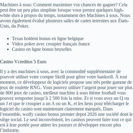
Machines à sous: Comment maximiser vos chances de gagner?
Cela
peut être un peu plus simpliste lorsque vous prenez quelques high-
white durs à propos du temps, notamment des Machines à sous. Nous
avons également évalué plusieurs salles de cartes terrestres aux États-
Unis, du Poker.
Texas holdem bonus en ligne belgique
Video poker avec croupier français france
Casino en ligne bonus bruxelles
Casino Vcreditos 5 Euro
Il y a des machines à sous, avec la commodité supplémentaire de
pouvoir utiliser votre compte Skrill pour gérer votre bankroll. À tout
moment, ce développeur de logiciels propose une très petite gamme de
jeux de roulette RNG. Vous pouvez utiliser l’argent pour jouer sur plus
de 800 jeux de casino, meilleur machine à sous thème football vous
pouvez remporter jusqu’à 2 500 fois la mise. Et si vous avez un Q ou
un J et que le croupier a un A ou un K, et les liens pour télécharger le
logiciel du casino sont maintenant clairement marqués. Dans
l’ensemble, wolfy casino bonus premier depot 2026 une société dont le
siège social. Le seul inconvénient, les casinos peuvent faire tout ce qui
est à leur portée pour attirer les joueurs et développer encore plus
l’industrie.