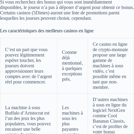
Si vous recherchez des bonus qui vous sont immédiatement
disponibles, le joueur n’a pas à déposer d’argent pour obtenir ce bonus.
Certains casinos (5Dimes) auront une liste de promotions parmi
lesquelles les joueurs peuvent choisir, cependant.
Les caractéristiques des meilleurs casinos en ligne
Ce casino en ligne
C’est un pari que vous
de crypto-monnaie
Comme
pouvez légitimement
propose une large
déjà
espérer toucher, les
gamme de
mentionné,
joueurs doivent
machines à sous
à quelques
approvisionner leurs
vidéo, c’est
exceptions
comptes avec de l’argent
possible même en
près.
réel pour commencer.
tant que non-
membre.
D’autres machines
à sous en ligne du
La machine à sous
Les
logiciel NextGen
Buffalo d’Aristocrat est
machines à
comme Cool
l’un des jeux les plus
sous les
Bananas Classix,
populaires, vous pouvez
plus
c’est de profiter de
encaisser une belle
payantes
votre bonus