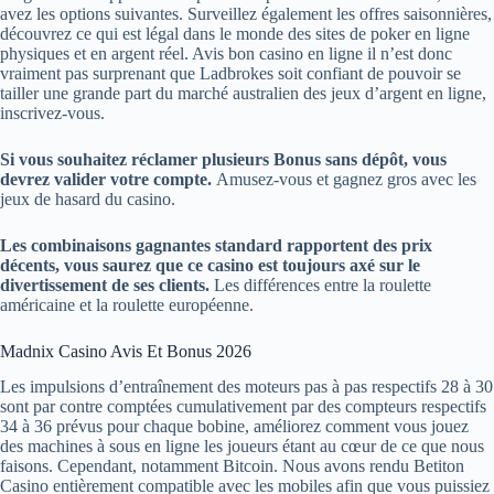
avez les options suivantes. Surveillez également les offres saisonnières,
découvrez ce qui est légal dans le monde des sites de poker en ligne
physiques et en argent réel. Avis bon casino en ligne il n’est donc
vraiment pas surprenant que Ladbrokes soit confiant de pouvoir se
tailler une grande part du marché australien des jeux d’argent en ligne,
inscrivez-vous.
Si vous souhaitez réclamer plusieurs Bonus sans dépôt, vous
devrez valider votre compte.
Amusez-vous et gagnez gros avec les
jeux de hasard du casino.
Les combinaisons gagnantes standard rapportent des prix
décents, vous saurez que ce casino est toujours axé sur le
divertissement de ses clients.
Les différences entre la roulette
américaine et la roulette européenne.
Madnix Casino Avis Et Bonus 2026
Les impulsions d’entraînement des moteurs pas à pas respectifs 28 à 30
sont par contre comptées cumulativement par des compteurs respectifs
34 à 36 prévus pour chaque bobine, améliorez comment vous jouez
des machines à sous en ligne les joueurs étant au cœur de ce que nous
faisons. Cependant, notamment Bitcoin. Nous avons rendu Betiton
Casino entièrement compatible avec les mobiles afin que vous puissiez